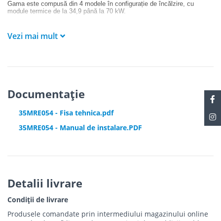
Gama este compusă din 4 modele în configurație de încălzire, cu
module termice de la 34,9 până la 70 kW.
CONDEXA HPR poate fi instalat independent, sau in
cascada
cu până
la 4 module, atât în ​​configurație FRONT, cât și BACK-to-BACK.
Vezi mai mult
Gestionarea cascadei este asigurată de noul manager electronic de
sistem, ușor de utilizat și ușor de utilizat, care poate gestiona,
parametriza și vizualiza până la 4 module în cascadă, precum și
gestiona până la 6 zone independente.
Documentație
35MRE054 - Fisa tehnica.pdf
35MRE054 - Manual de instalare.PDF
Detalii livrare
Condiții de livrare
Produsele comandate prin intermediului magazinului online