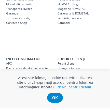
următoarele tarife:
Modalități de plată
ROMSTAL Blog
Transport și livrare
Magazine ROMSTAL
Garanție
Cariera ta la ROMSTAL
Cod
Denumire serviciu TRANSPORT
Termeni și condiții
Rechizite bancare
Contact e-Shop
Campanii
SER08409
Taxa transport țară (se calculează pentru distan
Taxa transport
Chisinau si suburbii
pentru
come
5000 lei
(comanda online, comanda m
Taxa transport
Chișinau
, pentru
comenzi mai m
SER08410
(comanda online, comanda magaz
INFO CONSUMATOR
SUPORT CLIENȚI
APC
Relații clienți
Taxa transport
suburbii
pentru
comenzi mai mi
SER08411
Prelucrarea datelor cu caracter
Finanțare in rate
(comanda online, comanda magaz
personal
Părerea ta contează!
Politica cookie
Schimb și retur produse
Acest site folosește cookie-uri. Prin utilizarea
Certificat Cadou
Intrebări frecvente
site-ului vă exprimați acordul pentru folosirea
Service
informațiilor stocate
Click aici pentru detalii
Service ECOSOFT
* Toate prețurile includ TVA
Contact
OK