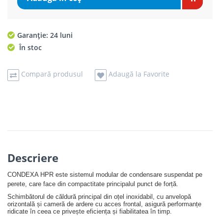
Garanție: 24 luni
În stoc
Compară produsul
Adaugă la Favorite
Descriere
CONDEXA HPR este sistemul modular de condensare suspendat pe
perete, care face din compactitate principalul punct de forță.
Schimbătorul de căldură principal din oțel inoxidabil, cu anvelopă
orizontală și cameră de ardere cu acces frontal, asigură performanțe
ridicate în ceea ce privește eficiența și fiabilitatea în timp.