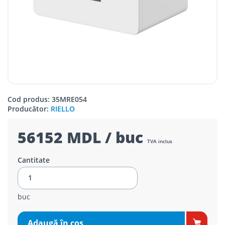
Cod produs: 35MRE054
Producător:
RIELLO
56152 MDL / buc
TVA inclus
Cantitate
buc
Adaugă în coş