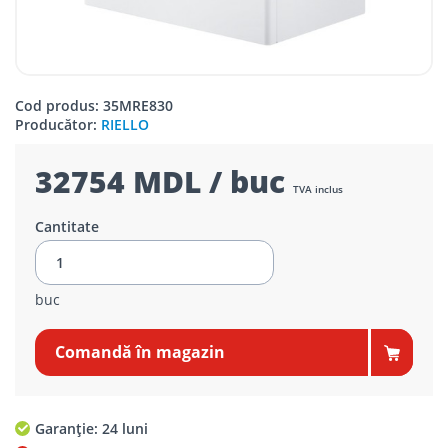
Cod produs: 35MRE830
Producător:
RIELLO
32754 MDL / buc
TVA inclus
Cantitate
buc
Comandă în magazin
Garanție: 24 luni