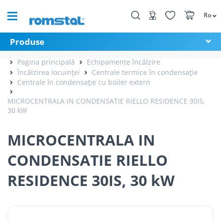
Ro
Produse
Pagina principală
Echipamente încălzire
Încălzirea locuinței
Centrale termice în condensație
Centrale în condensație cu boiler extern
MICROCENTRALA IN CONDENSATIE RIELLO RESIDENCE 30IS,
30 kW
MICROCENTRALA IN
CONDENSATIE RIELLO
RESIDENCE 30IS, 30 kW