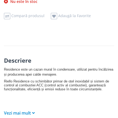
Nu este în stoc
Compară produsul
Adaugă la Favorite
Descriere
Residence este un cazan mural în condensare, utilizat pentru încălzirea
și producerea apei calde menajere.
Riello Residence cu schimbător primar de oțel inoxidabil și sistem de
control al combustiei ACC (control activ al combustiei), garantează
funcționalitate, eficiență și emisii reduse în toate circumstanțele.
Vezi mai mult