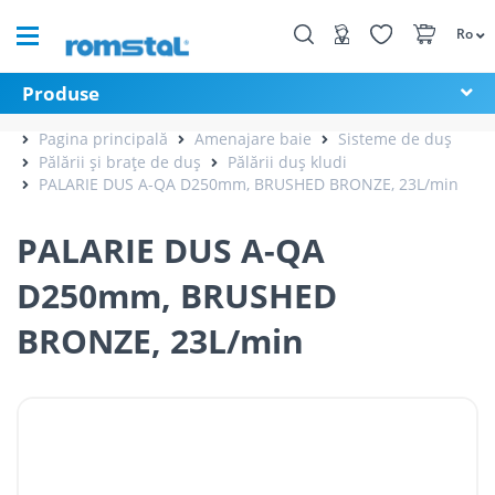
Ro
Produse
Pagina principală
Amenajare baie
Sisteme de duș
Pălării și brațe de duș
Pălării duș kludi
PALARIE DUS A-QA D250mm, BRUSHED BRONZE, 23L/min
PALARIE DUS A-QA
D250mm, BRUSHED
BRONZE, 23L/min