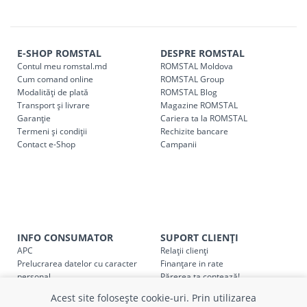
magazin ROMSTAL.
Comenzile pentru celelalte localități și raioane din țară,
indiferent de sumă, pot fi ridicate GRATUIT, săptămânal, din
E-SHOP ROMSTAL
DESPRE ROMSTAL
cel mai apropiat magazin ROMSTAL.
Contul meu romstal.md
ROMSTAL Moldova
Pentru livrarea la adresa indicată de client, sunt în vigoare
Cum comand online
ROMSTAL Group
următoarele tarife:
Modalități de plată
ROMSTAL Blog
Transport și livrare
Magazine ROMSTAL
Garanție
Cariera ta la ROMSTAL
Cod
Denumire serviciu TRANSPORT
Termeni și condiții
Rechizite bancare
Contact e-Shop
Campanii
SER08409
Taxa transport țară (se calculează pentru distan
Taxa transport
Chisinau si suburbii
pentru
come
5000 lei
(comanda online, comanda m
Taxa transport
Chișinau
, pentru
comenzi mai m
SER08410
(comanda online, comanda magaz
INFO CONSUMATOR
SUPORT CLIENȚI
APC
Relații clienți
Taxa transport
suburbii
pentru
comenzi mai mi
Prelucrarea datelor cu caracter
Finanțare in rate
SER08411
personal
Părerea ta contează!
(comanda online, comanda magaz
Politica cookie
Schimb și retur produse
Acest site folosește cookie-uri. Prin utilizarea
Certificat Cadou
Intrebări frecvente