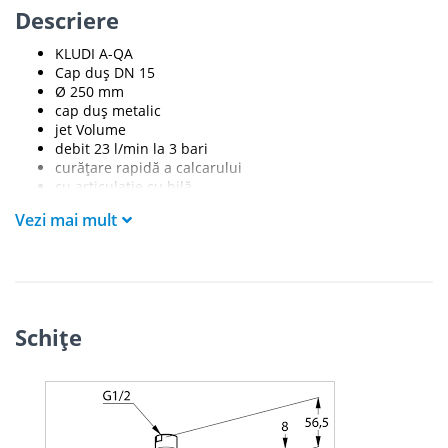
Descriere
KLUDI A-QA
Cap duş DN 15
Ø 250 mm
cap duș metalic
jet Volume
debit 23 l/min la 3 bari
curăţare rapidă a calcarului
cu articulaţie cu bilă
racord G 1/2
Vezi mai mult
Schiţe