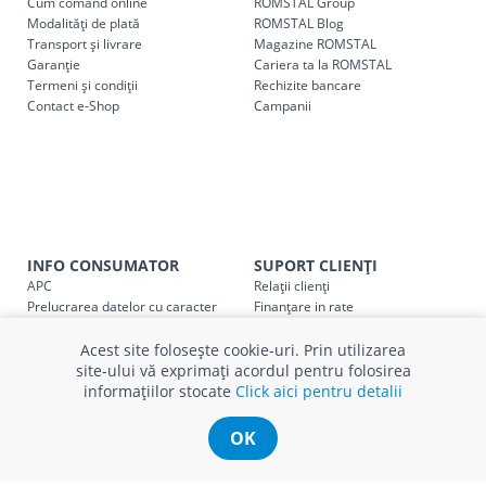
Cum comand online
ROMSTAL Group
următoarele tarife:
Modalități de plată
ROMSTAL Blog
Transport și livrare
Magazine ROMSTAL
Garanție
Cariera ta la ROMSTAL
Cod
Denumire serviciu TRANSPORT
Termeni și condiții
Rechizite bancare
Contact e-Shop
Campanii
SER08409
Taxa transport țară (se calculează pentru distan
Taxa transport
Chisinau si suburbii
pentru
come
5000 lei
(comanda online, comanda m
Taxa transport
Chișinau
, pentru
comenzi mai m
SER08410
(comanda online, comanda magaz
INFO CONSUMATOR
SUPORT CLIENȚI
APC
Relații clienți
Taxa transport
suburbii
pentru
comenzi mai mi
SER08411
Prelucrarea datelor cu caracter
Finanțare in rate
(comanda online, comanda magaz
personal
Părerea ta contează!
Politica cookie
Schimb și retur produse
Acest site folosește cookie-uri. Prin utilizarea
Certificat Cadou
Intrebări frecvente
site-ului vă exprimați acordul pentru folosirea
Service
informațiilor stocate
Click aici pentru detalii
Service ECOSOFT
* Toate prețurile includ TVA
Contact
OK