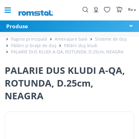
Ro
Produse
Pagina principală
Amenajare baie
Sisteme de duș
Pălării și brațe de duș
Pălării duș kludi
PALARIE DUS KLUDI A-QA, ROTUNDA, D.25cm, NEAGRA
PALARIE DUS KLUDI A-QA,
ROTUNDA, D.25cm,
NEAGRA