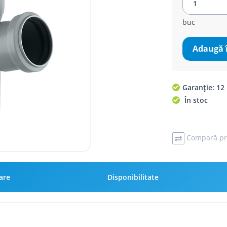
buc
Adaugă 
Garanție: 12 
În stoc
Compară pr
rare
Disponibilitate