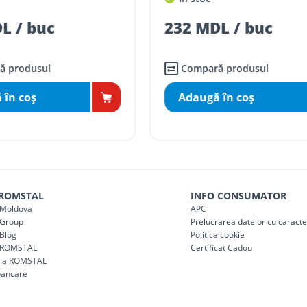
mai mici de 5000 lei
DL / buc
agazin)
100
244 MDL
(-89%)
27 MDL / buc
ai mici de 5000 lei
agazin)
150
ară produsul
Compară produsul
gă în coş
Adaugă în coş
 ROMSTAL
INFO CONSUMATOR
Moldova
APC
Group
Prelucrarea datelor cu caract
Blog
Politica cookie
 ROMSTAL
Certificat Cadou
a la ROMSTAL
bancare