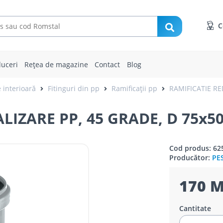
C
uceri
Rețea de magazine
Contact
Blog
 interioară
Fitinguri din pp
Ramificații pp
RAMIFICATIE RE
LIZARE PP, 45 GRADE, D 75x
Cod produs: 62
Producător:
PE
170 M
Cantitate