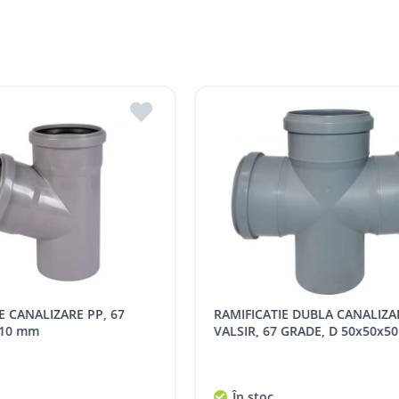
str. Independenței 146, MD 4601, Edineț, R. Mo
Stradela Morii 8, MD 3701, Strășeni, R. Moldova
are, în funcție de graficul de livrări la magazinele ROMSTAL.
str. Mihail Kogâlniceanu 2, MD3401, Hîncești, 
re, în funcție de disponibilitatea transportului de livrare.
str. Heciului 2A, MD 3100, Bălți, R. Moldova
89 %
i r. Strășeni, pot fi ridicate GRATUIT din cel mai apropiat magaz
 indiferent de sumă, pot fi ridicate GRATUIT, săptămânal, din cel 
 următoarele tarife:
SPORT
Tarif, MDL cu TVA
RAMIFICATIE REDUSA CANALIZARE
distanța tur - retur)
5 / km / directie
67 GRADE, D 50x50x50 mm
PP, 67 GRADE, D 110x75 mm
comenzi mai mari de
da magazin)
gratis
c
În stoc