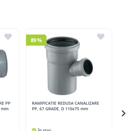
ldova
R.Moldova
in ROMSTAL.
mai apropiat magazin ROMSTAL.
RAMIFICATIE CANALIZARE PP, 45
RAMIFICATIE REDUS
GRADE, D 110 mm
În stoc