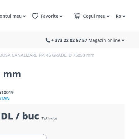
ontul meu
Favorite
Coșul meu
Ro
+ 373 22 02 57 57
Magazin online
DUSA CANALIZARE PP, 45 GRADE, D 75x50 mm
50 mm
510019
STAN
DL / buc
TVA inclus