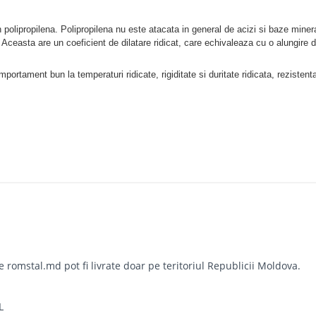
din polipropilena. Polipropilena nu este atacata in general de acizi si baze miner
 Aceasta are un coeficient de dilatare ridicat, care echivaleaza cu o alungire 
ortament bun la temperaturi ridicate, rigiditate si duritate ridicata, rezistenta
omstal.md pot fi livrate doar pe teritoriul Republicii Moldova.
L