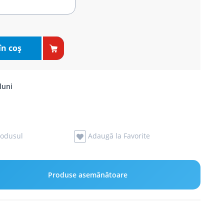
în coş
luni
odusul
Adaugă la Favorite
Produse asemănătoare