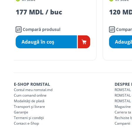
Taxa transport
Chișinau
, pentru
comenzi 
SER08410
120 MDL / buc
232 M
(comanda online, comanda m
Taxa transport
suburbii
pentru
comenzi m
SER08411
(comanda online, comanda m
Compară produsul
Comp
Adaugă în coş
Adau
* Toate prețurile includ TVA
E-SHOP ROMSTAL
DESPRE
Contul meu romstal.md
ROMSTAL 
Cum comand online
ROMSTAL 
Modalități de plată
ROMSTAL 
Transport și livrare
Magazine
Garanție
Cariera t
Termeni și condiții
Rechizite 
Contact e-Shop
Campanii