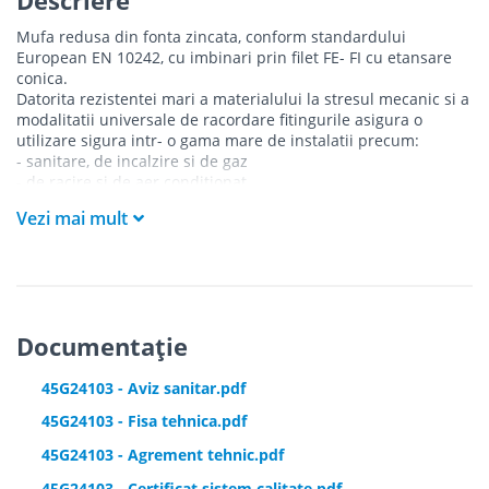
Mufa redusa din fonta zincata, conform standardului
European EN 10242, cu imbinari prin filet FE- FI cu etansare
conica.
Datorita rezistentei mari a materialului la stresul mecanic si a
modalitatii universale de racordare fitingurile asigura o
utilizare sigura intr- o gama mare de instalatii precum:
- sanitare, de incalzire si de gaz
- de racire si de aer conditionat
- sisteme de stingere a incendiilor
Vezi mai mult
- industriale
Avantajele imbinarii prin filet:
- montare/demontare usoara
- gabarit redus
- executie ieftina si usoara
Documentație
45G24103 - Aviz sanitar.pdf
45G24103 - Fisa tehnica.pdf
45G24103 - Agrement tehnic.pdf
45G24103 - Certificat sistem calitate.pdf