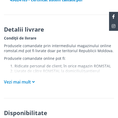
Detalii livrare
Condiții de livrare
Produsele comandate prin intermediului magazinului online
romstal.md pot fi livrate doar pe teritoriul Republicii Moldova.
Produsele comandate online pot fi:
Ridicate personal de client, în orice magazin ROMSTAL
Livrate de către ROMSTAL la domiciliul/șantierul
clientului în următoarele condiții:
Vezi mai mult
Livrarea produselor se efectuează în cel mai apropiat
punct de acces pentru camionul de marfă față de
adresa de livrare - la intrarea în bloc/curte, la intrarea
pe stradă (în cazul în care există restricții zonale de
acces).
Produsele
NU
sunt ridicate la etaj sau livrate în
Disponibilitate
interiorul imobilului.