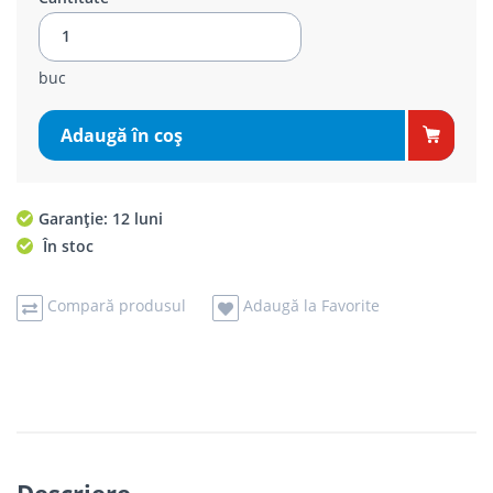
buc
Adaugă în coş
Garanție: 12 luni
În stoc
Compară produsul
Adaugă la Favorite
Descriere