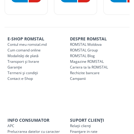
Tarife livrare*
Comenzile sub 5000 lei pentru mun. Chișinău, r. Ialoveni și
r. Strășeni, pot fi ridicate GRATUIT din cel mai apropiat
magazin ROMSTAL.
Comenzile pentru celelalte localități și raioane din țară,
indiferent de sumă, pot fi ridicate GRATUIT, săptămânal, din
E-SHOP ROMSTAL
DESPRE ROMSTAL
Contul meu romstal.md
ROMSTAL Moldova
cel mai apropiat magazin ROMSTAL.
Cum comand online
ROMSTAL Group
Pentru livrarea la adresa indicată de client, sunt în vigoare
Modalități de plată
ROMSTAL Blog
următoarele tarife:
Transport și livrare
Magazine ROMSTAL
Garanție
Cariera ta la ROMSTAL
Termeni și condiții
Cod
Rechizite bancare
Denumire serviciu TRANSPORT
Contact e-Shop
Campanii
SER08409
Taxa transport țară (se calculează pentru distan
Taxa transport
Chisinau si suburbii
pentru
come
5000 lei
(comanda online, comanda m
Taxa transport
Chișinau
, pentru
comenzi mai m
INFO CONSUMATOR
SUPORT CLIENȚI
SER08410
(comanda online, comanda magaz
APC
Relații clienți
Prelucrarea datelor cu caracter
Finanțare in rate