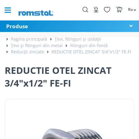
Ro
Produse
Pagina principală
Țevi, fitinguri și izolații
Țevi și fitinguri din metal
Fitinguri din fontă
Reducții zincate
REDUCTIE OTEL ZINCAT 3/4"x1/2" FE-FI
REDUCTIE OTEL ZINCAT
3/4"x1/2" FE-FI