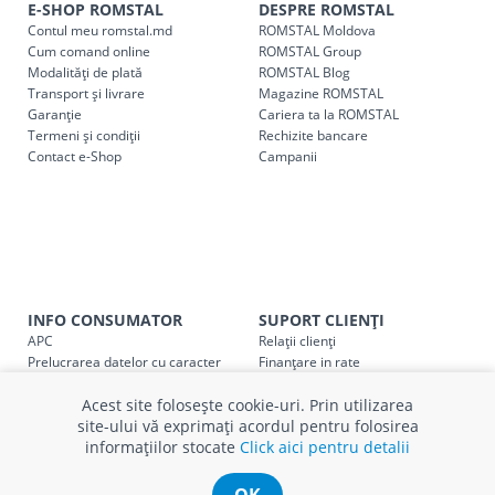
indiferent de sumă, pot fi ridicate GRATUIT, săptămânal, din
E-SHOP ROMSTAL
DESPRE ROMSTAL
Contul meu romstal.md
ROMSTAL Moldova
cel mai apropiat magazin ROMSTAL.
Cum comand online
ROMSTAL Group
Pentru livrarea la adresa indicată de client, sunt în vigoare
Modalități de plată
ROMSTAL Blog
următoarele tarife:
Transport și livrare
Magazine ROMSTAL
Garanție
Cariera ta la ROMSTAL
Termeni și condiții
Cod
Rechizite bancare
Denumire serviciu TRANSPORT
Contact e-Shop
Campanii
SER08409
Taxa transport țară (se calculează pentru distan
Taxa transport
Chisinau si suburbii
pentru
come
5000 lei
(comanda online, comanda m
Taxa transport
Chișinau
, pentru
comenzi mai m
SER08410
INFO CONSUMATOR
SUPORT CLIENȚI
(comanda online, comanda magaz
APC
Relații clienți
Prelucrarea datelor cu caracter
Finanțare in rate
Taxa transport
suburbii
pentru
comenzi mai mi
SER08411
personal
Părerea ta contează!
(comanda online, comanda magaz
Acest site folosește cookie-uri. Prin utilizarea
Politica cookie
Schimb și retur produse
site-ului vă exprimați acordul pentru folosirea
Certificat Cadou
Intrebări frecvente
informațiilor stocate
Click aici pentru detalii
Service
Service ECOSOFT
Contact
* Toate prețurile includ TVA