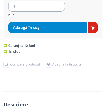
buc
Adaugă în coş
Garanție: 12 luni
În stoc
Compară produsul
Adaugă la Favorite
Descriere