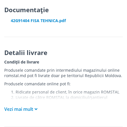
Documentație
42G91404 FISA TEHNICA.pdf
Detalii livrare
Condiții de livrare
Produsele comandate prin intermediului magazinului online
romstal.md pot fi livrate doar pe teritoriul Republicii Moldova.
Produsele comandate online pot fi:
Ridicate personal de client, în orice magazin ROMSTAL
Livrate de către ROMSTAL la domiciliul/șantierul
clientului în următoarele condiții:
Vezi mai mult
Livrarea produselor se efectuează în cel mai apropiat
punct de acces pentru camionul de marfă față de
adresa de livrare - la intrarea în bloc/curte, la intrarea