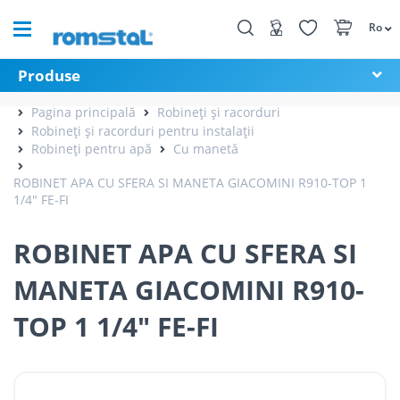
Ro
Produse
Pagina principală
Robineți și racorduri
Robineți și racorduri pentru instalații
Robineți pentru apă
Cu manetă
ROBINET APA CU SFERA SI MANETA GIACOMINI R910-TOP 1
1/4" FE-FI
ROBINET APA CU SFERA SI
MANETA GIACOMINI R910-
TOP 1 1/4" FE-FI