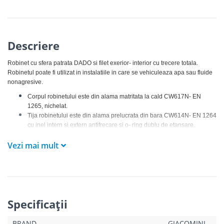
Descriere
Robinet cu sfera patrata DADO si filet exerior- interior cu trecere totala.
Robinetul poate fi utilizat in instalatiile in care se vehiculeaza apa sau fluide
nonagresive.
Corpul robinetului este din alama matritata la cald CW617N- EN
1265, nichelat.
Tija robinetului este din alama prelucrata din bara CW614N- EN 1264
cu inel intern si extern antifrecare si o- ring dublu de etansare.
Sfera este din alama cromata CW617N.
Vezi mai mult
Robinetul are garnituri din PTFE (politetrafluoretilena) cu profil cu
uzura redusa.
Actionare tip maneta cu parghie din otel cu acoperire plastica
izolatoare de culoare rosie.
Specificaţii
BRAND
GIACOMINI