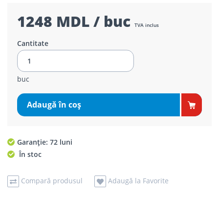
1248 MDL / buc
TVA inclus
Cantitate
buc
Adaugă în coş
Garanție: 72 luni
În stoc
Compară produsul
Adaugă la Favorite