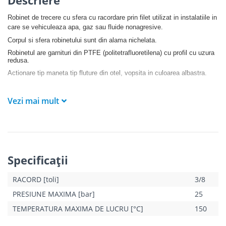
Robinet de trecere cu sfera cu racordare prin filet utilizat in instalatiile in
care se vehiculeaza apa, gaz sau fluide nonagresive.
Corpul si sfera robinetului sunt din alama nichelata.
Robinetul are garnituri din PTFE (politetrafluoretilena) cu profil cu uzura
redusa.
Actionare tip maneta tip fluture din otel, vopsita in culoarea albastra.
Vezi mai mult
Specificaţii
RACORD [toli]
3/8
PRESIUNE MAXIMA [bar]
25
TEMPERATURA MAXIMA DE LUCRU [°C]
150