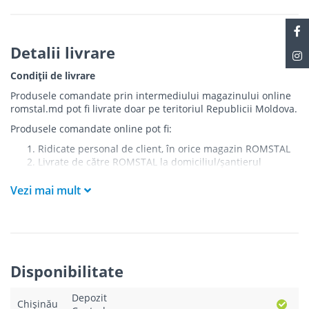
Detalii livrare
Condiții de livrare
Produsele comandate prin intermediului magazinului online
romstal.md pot fi livrate doar pe teritoriul Republicii Moldova.
Produsele comandate online pot fi:
Ridicate personal de client, în orice magazin ROMSTAL
Livrate de către ROMSTAL la domiciliul/șantierul
clientului în următoarele condiții:
Vezi mai mult
Livrarea produselor se efectuează în cel mai apropiat
punct de acces pentru camionul de marfă față de
adresa de livrare - la intrarea în bloc/curte, la intrarea
pe stradă (în cazul în care există restricții zonale de
acces).
Produsele
NU
sunt ridicate la etaj sau livrate în
Disponibilitate
interiorul imobilului.
Livrările se efectuiază cu mașinile ROMSTAL.
Depozit
Paleții, pe care se livrează mărfurile, sunt proprietatea
Chișinău