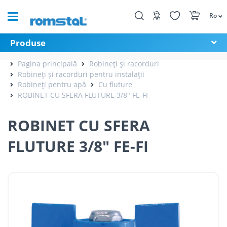
Ro
Produse
Pagina principală
Robineți și racorduri
Robineți și racorduri pentru instalații
Robineți pentru apă
Cu fluture
ROBINET CU SFERA FLUTURE 3/8" FE-FI
ROBINET CU SFERA
FLUTURE 3/8" FE-FI