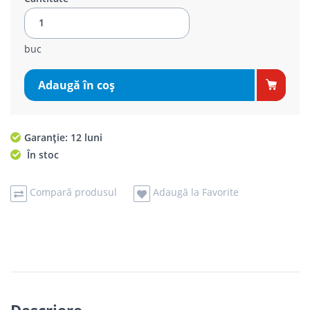
buc
Adaugă în coş
Garanție: 12 luni
În stoc
Compară produsul
Adaugă la Favorite
Descriere