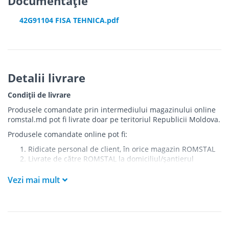
Documentație
42G91104 FISA TEHNICA.pdf
Detalii livrare
Condiții de livrare
Produsele comandate prin intermediului magazinului online
romstal.md pot fi livrate doar pe teritoriul Republicii Moldova.
Produsele comandate online pot fi:
Ridicate personal de client, în orice magazin ROMSTAL
Livrate de către ROMSTAL la domiciliul/șantierul
clientului în următoarele condiții:
Vezi mai mult
Livrarea produselor se efectuează în cel mai apropiat
punct de acces pentru camionul de marfă față de
adresa de livrare - la intrarea în bloc/curte, la intrarea
pe stradă (în cazul în care există restricții zonale de
acces).