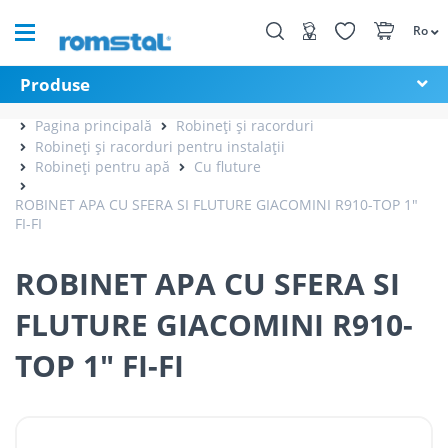
Ro
Produse
Pagina principală
Robineți și racorduri
Robineți și racorduri pentru instalații
Robineți pentru apă
Cu fluture
ROBINET APA CU SFERA SI FLUTURE GIACOMINI R910-TOP 1"
FI-FI
ROBINET APA CU SFERA SI
FLUTURE GIACOMINI R910-
TOP 1" FI-FI