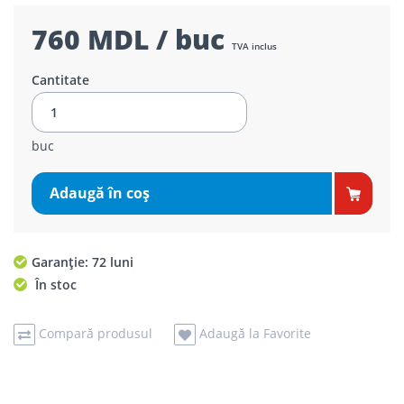
760 MDL / buc
TVA inclus
Cantitate
buc
Adaugă în coş
Garanție: 72 luni
În stoc
Compară produsul
Adaugă la Favorite