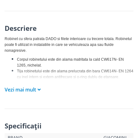
Descriere
Robinet cu sfera patrata DADO si filete interioare cu trecere totala. Robinetul
poate fi utilizat in instalatiile in care se vehiculeaza apa sau fluide
nonagresive.
Corpul robinetului este din alama matritata la cald CW617N- EN
1265, nichelat.
Tija robinetului este din alama prelucrata din bara CW614N- EN 1264
cu inel intern si extern antifrecare si o-ring dublu de etansare.
Sfera este din alama cromata CW617N.
Vezi mai mult
Robinetul are garnituri din PTFE (politetrafluoretilena) cu profil cu
uzura redusa.
Actionare tip fluture metalic din aluminiu vopsit in culoarea rosie.
Specificaţii
BRAND
GIACOMINI