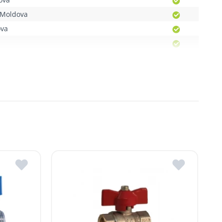
de livrare sunt comunicate clienților pentru fiecare produs
. Moldova
ova
Moldova
, R. Moldova
gheni, R. Moldova
dova
ldova
R.Moldova
in ROMSTAL.