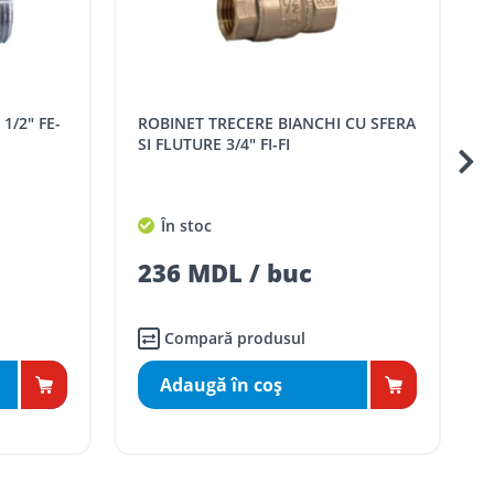
mai apropiat magazin ROMSTAL.
ROBINET TRECERE BIANCHI CU SFERA
ROBINET TRECER
SI FLUTURE 3/4" FE-FI
F
În stoc
266 MDL / buc
Compară produsul
Adaugă în coş