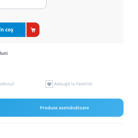
în coş
luni
odusul
Adaugă la Favorite
Produse asemănătoare