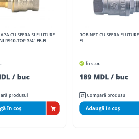
 indiferent de sumă, pot fi ridicate GRATUIT, săptămânal, din cel 
 următoarele tarife:
SPORT
Tarif, MDL cu TVA
ROBINET TRECERE BIANCHI CU SFERA
distanța tur - retur)
5 / km / directie
SI FLUTURE 3/4" FI-FI
comenzi mai mari de
da magazin)
gratis
c
În stoc
mai mici de 5000 lei
DL / buc
236 MDL / buc
agazin)
100
ai mici de 5000 lei
agazin)
150
ară produsul
Compară produsul
gă în coş
Adaugă în coş