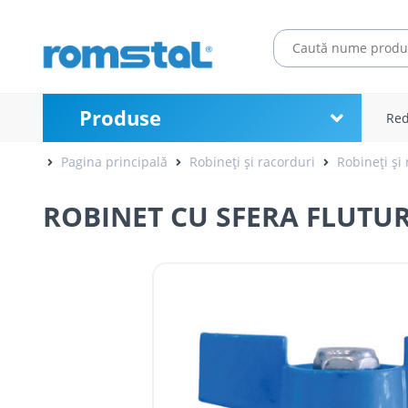
Produse
Red
Pagina principală
Robineți și racorduri
Robineți și 
ROBINET CU SFERA FLUTURE