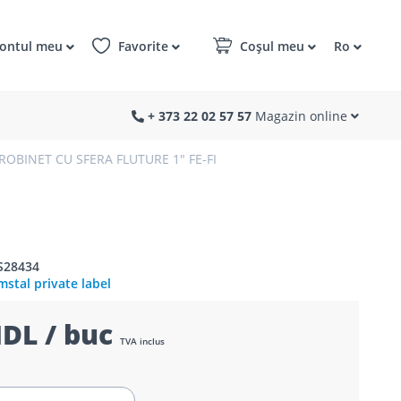
ontul meu
Favorite
Coșul meu
Ro
+ 373 22 02 57 57
Magazin online
ROBINET CU SFERA FLUTURE 1" FE-FI
S28434
stal private label
DL / buc
TVA inclus