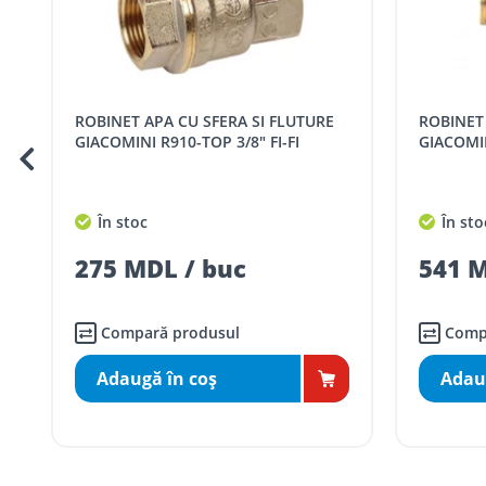
Comenzile pentru celelalte localități și raioane din țară,
Pentru livrarea la adresa indicată de client, sunt în vigoare
Cod
Denumire serviciu TRAN
ROBINET APA CU SFERA SI FLUTURE
ROBINET CU SFERA FLUTURE 1/2" FE-
SER08409
Taxa transport țară (se calculează pentru 
GIACOMINI R910-TOP 3/4" FE-FI
FI
Taxa transport
Chisinau si suburbii
pentru
5000 lei
(comanda online, coman
În stoc
În sto
Taxa transport
Chișinau
, pentru
comenzi 
SER08410
541 MDL / buc
189 M
(comanda online, comanda m
Taxa transport
suburbii
pentru
comenzi m
SER08411
(comanda online, comanda m
Compară produsul
Comp
Adaugă în coş
Adau
* Toate prețurile includ TVA