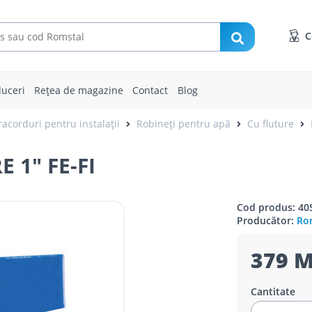
C
uceri
Rețea de magazine
Contact
Blog
racorduri pentru instalații
Robineți pentru apă
Cu fluture
 1" FE-FI
Cod produs: 40
Producător:
Rom
379 M
Cantitate