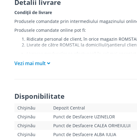
Detalii livrare
Condiții de livrare
Produsele comandate prin intermediului magazinului online r
Produsele comandate online pot fi:
Ridicate personal de client, în orice magazin ROMSTA
Livrate de către ROMSTAL la domiciliul/șantierul clien
Livrarea produselor se efectuează în cel mai apropiat 
care există restricții zonale de acces).
Vezi mai mult
Produsele
NU
sunt ridicate la etaj sau livrate în inter
Livrările se efectuiază cu mașinile ROMSTAL.
Paleții, pe care se livrează mărfurile, sunt proprieta
Curierul va telefona clientul estimativ cu o oră înaint
absența cumpărătorului sau a unui mandatar la momentu
Disponibilitate
livrării ratate la unul din magazinele ROMSTAL. În cazul î
reieșind din Tarifele de livrare indicate mai jos.
Clientul trebuie să deschidă coletul la livrare și să s
Chișinău
Depozit Central
există.
Chișinău
Punct de Desfacere UZINELOR
Pentru produsele “pe bază de comandă”, termenele de l
în parte, de către operatorii magazinului online. Aces
Chișinău
Punct de Desfacere CALEA ORHEIULUI
Chișinău
Punct de Desfacere ALBA IULIA