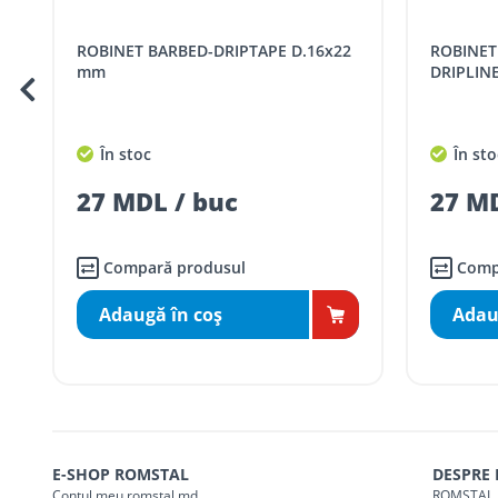
Cod
Denumire serviciu TRAN
ROBINET BARBED-DRIPTAPE D.16x22
ROBINET TUB PICURARE BARBED-
SER08409
Taxa transport țară (se calculează pentru 
mm
DRIPLIN
Taxa transport
Chisinau si suburbii
pentru
5000 lei
(comanda online, coman
În stoc
În sto
Taxa transport
Chișinau
, pentru
comenzi 
SER08410
27 MDL / buc
27 MD
(comanda online, comanda m
Taxa transport
suburbii
pentru
comenzi m
SER08411
(comanda online, comanda m
Compară produsul
Comp
Adaugă în coş
Adau
* Toate prețurile includ TVA
E-SHOP ROMSTAL
DESPRE
Contul meu romstal.md
ROMSTAL 