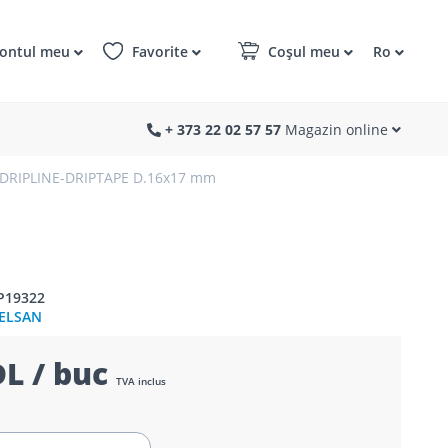
ontul meu
Favorite
Coșul meu
Ro
+ 373 22 02 57 57
Magazin online
DRIPLINE-DRIPTAPE D.16x17 mm
P19322
ELSAN
L / buc
TVA inclus