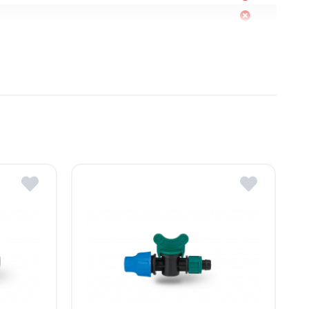
Moldova
, R. Moldova
gheni, R. Moldova
dova
ldova
R.Moldova
in ROMSTAL.
mai apropiat magazin ROMSTAL.