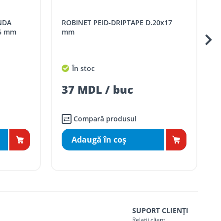
ROBINET PEID-DRIPTAPE D.20x17
ROBINET BANDA PICU
16 mm
mm
În stoc
37 MDL / buc
Compară produsul
Adaugă în coş
SUPORT CLIENȚI
Relații clienți