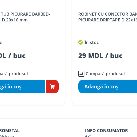
SPORT
Tarif, MDL cu TVA
ROBINET CU CONECTOR BANDA
distanța tur - retur)
5 / km / directie
E D.20x16 mm
PICURARE DRIPTAPE D.22x
comenzi mai mari de
da magazin)
gratis
c
În stoc
mai mici de 5000 lei
L / buc
29 MDL / buc
agazin)
100
ai mici de 5000 lei
agazin)
150
ară produsul
Compară produsul
gă în coş
Adaugă în coş
 ROMSTAL
INFO CONSUMATOR
Moldova
APC