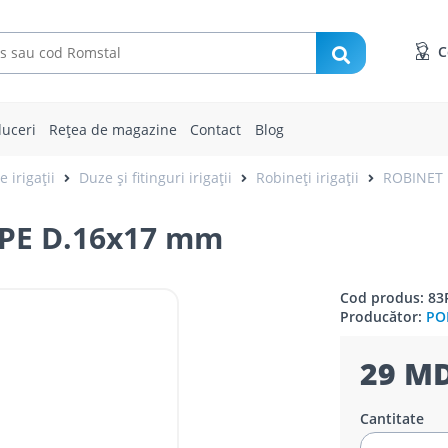
C
uceri
Rețea de magazine
Contact
Blog
 irigații
Duze și fitinguri irigații
Robineți irigații
ROBINET 
PE D.16x17 mm
Cod produs: 83
Producător:
PO
29 MD
Cantitate