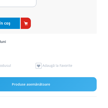
în coş
luni
odusul
Adaugă la Favorite
Produse asemănătoare