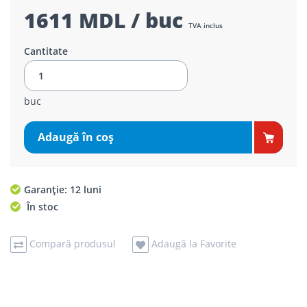
1611 MDL / buc
TVA inclus
Cantitate
buc
Adaugă în coş
Garanție: 12 luni
În stoc
Compară produsul
Adaugă la Favorite