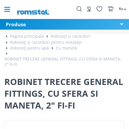
Ro
Produse
Pagina principală
Robineți și racorduri
Robineți și racorduri pentru instalații
Robineți pentru apă
Cu manetă
ROBINET TRECERE GENERAL FITTINGS, CU SFERA SI MANETA,
2" FI-FI
ROBINET TRECERE GENERAL
FITTINGS, CU SFERA SI
MANETA, 2" FI-FI