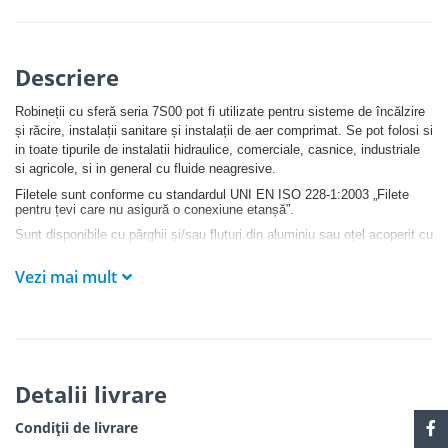
Descriere
Robineții cu sferă seria 7S00 pot fi utilizate pentru sisteme de încălzire
și răcire, instalații sanitare și instalații de aer comprimat. Se pot folosi si
in toate tipurile de instalatii hidraulice, comerciale, casnice, industriale
si agricole, si in general cu fluide neagresive.
Filetele sunt conforme cu standardul UNI EN ISO 228-1:2003 „Filete
pentru țevi care nu asigură o conexiune etanșă”.
Sunt disponibile cu pârghii și/sau fluturi din aluminiu sau oțel acoperit cu
polimer.
Vezi mai mult
Detalii livrare
Condiții de livrare