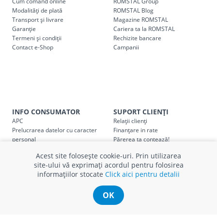
Cum comand online
ROMSTAL Group
Pentru livrarea la adresa indicată de client, sunt în vigoare
Modalități de plată
ROMSTAL Blog
următoarele tarife:
Transport și livrare
Magazine ROMSTAL
Garanție
Cariera ta la ROMSTAL
Termeni și condiții
Cod
Rechizite bancare
Denumire serviciu TRANSPORT
Contact e-Shop
Campanii
SER08409
Taxa transport țară (se calculează pentru distan
Taxa transport
Chisinau si suburbii
pentru
come
5000 lei
(comanda online, comanda m
Taxa transport
Chișinau
, pentru
comenzi mai m
INFO CONSUMATOR
SUPORT CLIENȚI
SER08410
(comanda online, comanda magaz
APC
Relații clienți
Prelucrarea datelor cu caracter
Finanțare in rate
personal
Părerea ta contează!
Taxa transport
suburbii
pentru
comenzi mai mi
SER08411
Politica cookie
Schimb și retur produse
(comanda online, comanda magaz
Acest site folosește cookie-uri. Prin utilizarea
Certificat Cadou
Intrebări frecvente
site-ului vă exprimați acordul pentru folosirea
Service
informațiilor stocate
Click aici pentru detalii
Service ECOSOFT
Contact
OK
* Toate prețurile includ TVA