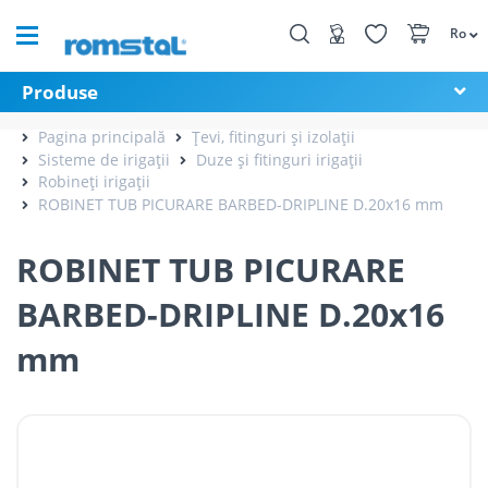
Ro
Produse
Pagina principală
Țevi, fitinguri și izolații
Sisteme de irigații
Duze și fitinguri irigații
Robineți irigații
ROBINET TUB PICURARE BARBED-DRIPLINE D.20x16 mm
ROBINET TUB PICURARE
BARBED-DRIPLINE D.20x16
mm