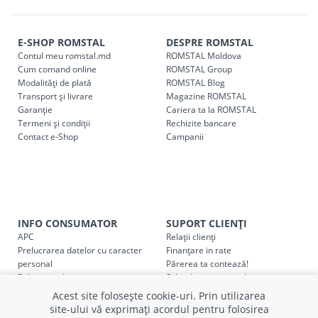
magazin ROMSTAL.
Comenzile pentru celelalte localități și raioane din țară,
indiferent de sumă, pot fi ridicate GRATUIT, săptămânal, din
E-SHOP ROMSTAL
DESPRE ROMSTAL
Contul meu romstal.md
ROMSTAL Moldova
cel mai apropiat magazin ROMSTAL.
Cum comand online
ROMSTAL Group
Pentru livrarea la adresa indicată de client, sunt în vigoare
Modalități de plată
ROMSTAL Blog
următoarele tarife:
Transport și livrare
Magazine ROMSTAL
Garanție
Cariera ta la ROMSTAL
Termeni și condiții
Cod
Rechizite bancare
Denumire serviciu TRANSPORT
Contact e-Shop
Campanii
SER08409
Taxa transport țară (se calculează pentru distan
Taxa transport
Chisinau si suburbii
pentru
come
5000 lei
(comanda online, comanda m
INFO CONSUMATOR
SUPORT CLIENȚI
Taxa transport
Chișinau
, pentru
comenzi mai m
SER08410
APC
Relații clienți
(comanda online, comanda magaz
Prelucrarea datelor cu caracter
Finanțare in rate
personal
Părerea ta contează!
Taxa transport
suburbii
pentru
comenzi mai mi
Politica cookie
Schimb și retur produse
SER08411
(comanda online, comanda magaz
Certificat Cadou
Intrebări frecvente
Acest site folosește cookie-uri. Prin utilizarea
Service
site-ului vă exprimați acordul pentru folosirea
Service ECOSOFT