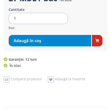
TVA inclus
Cantitate
buc
Adaugă în coş
Garanție: 12 luni
În stoc
Compară produsul
Adaugă la Favorite