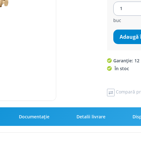
buc
Adaugă 
Garanție: 12 
În stoc
Compară pr
Documentație
Detalii livrare
Disp