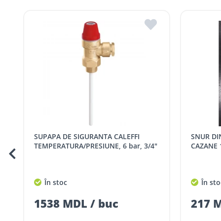
Hîncești
Filiala Hîncești
Livrările CONTRA COST în țară se pot face în 1-3 zile lucrătoa
Bălți
Filiala BĂLȚI
Livrările se fac în intervalul orar:
Luni – vineri: 09:00 – 17:00.
Tarife livrare*
Comenzile sub 5000 lei pentru mun. Chișinău, r. Ialoveni ș
Comenzile pentru celelalte localități și raioane din țară,
Pentru livrarea la adresa indicată de client, sunt în vigoare
Cod
Denumire serviciu TRAN
SUPAPA DE SIGURANTA CALEFFI
SNUR DIN FIBRA DIN STICLA PENTRU
SER08409
Taxa transport țară (se calculează pentru 
TEMPERATURA/PRESIUNE, 6 bar, 3/4"
CAZANE 
Taxa transport
Chisinau si suburbii
pentru
5000 lei
(comanda online, coman
În stoc
În sto
Taxa transport
Chișinau
, pentru
comenzi 
SER08410
1538 MDL / buc
217 M
(comanda online, comanda m
Taxa transport
suburbii
pentru
comenzi m