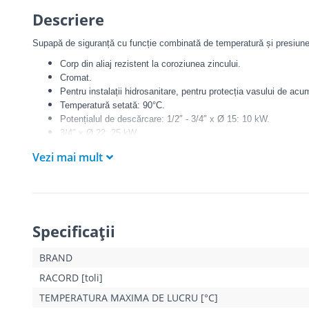
Descriere
Supapă de siguranță cu funcție combinată de temperatură și presiune
Corp din aliaj rezistent la coroziunea zincului.
Cromat.
Pentru instalații hidrosanitare, pentru protecția vasului de acu
Temperatură setată: 90°C.
Potențialul de descărcare: 1/2″ - 3/4″ x Ø 15: 10 kW.
3/4″ x Ø 22: 25 kW.
Tarări: 3 - 4 - 6 - 7 - 10 bar.
Vezi mai mult
Certificat conform EN 1490: 4 - 7 - 10 bar.
Specificaţii
BRAND
RACORD [toli]
TEMPERATURA MAXIMA DE LUCRU [°C]