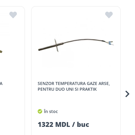
R.Moldova
in ROMSTAL.
mai apropiat magazin ROMSTAL.
SENZOR TEMPERATURA GAZE ARSE,
SNUR DIN FIBRA DIN ST
PENTRU DUO UNI SI PRAKTIK
În stoc
1322 MDL / buc