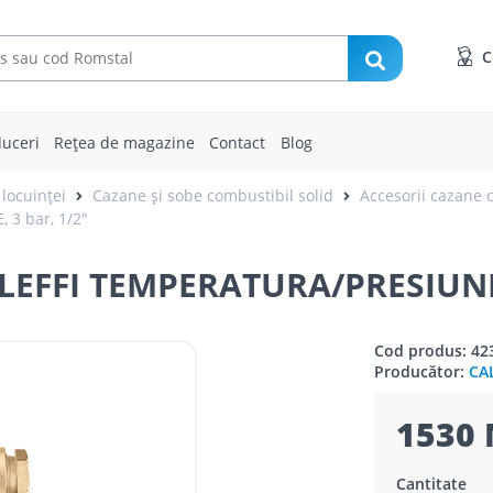
C
uceri
Rețea de magazine
Contact
Blog
 locuinței
Cazane și sobe combustibil solid
Accesorii cazane 
3 bar, 1/2"
EFFI TEMPERATURA/PRESIUNE, 
Cod produs: 42
Producător:
CA
1530 
Cantitate