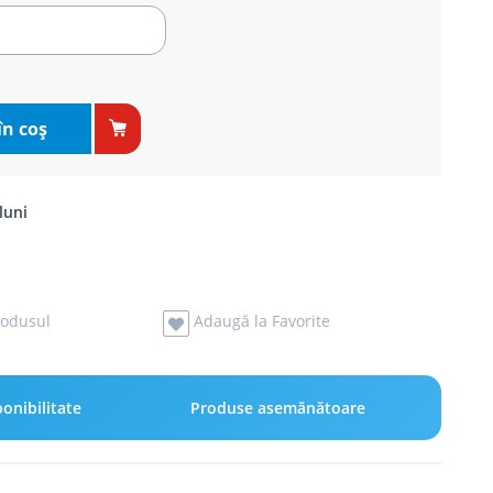
în coş
luni
odusul
Adaugă la Favorite
onibilitate
Produse asemănătoare