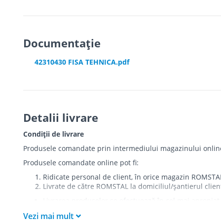
Documentație
42310430 FISA TEHNICA.pdf
Detalii livrare
Condiții de livrare
Produsele comandate prin intermediului magazinului online r
Produsele comandate online pot fi:
Ridicate personal de client, în orice magazin ROMSTA
Livrate de către ROMSTAL la domiciliul/șantierul clien
Livrarea produselor se efectuează în cel mai apropiat 
care există restricții zonale de acces).
Vezi mai mult
Produsele
NU
sunt ridicate la etaj sau livrate în inter