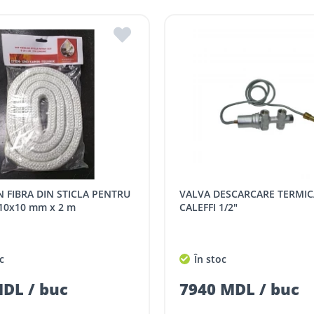
str. Mihail Kogâlniceanu 2, MD3401, Hîncești, 
re, în funcție de disponibilitatea transportului de livrare.
str. Heciului 2A, MD 3100, Bălți, R. Moldova
i r. Strășeni, pot fi ridicate GRATUIT din cel mai apropiat magaz
 indiferent de sumă, pot fi ridicate GRATUIT, săptămânal, din cel 
 următoarele tarife:
SPORT
Tarif, MDL cu TVA
VALVA DESCARCARE TERMICA
distanța tur - retur)
5 / km / directie
10x10 mm x 2 m
CALEFFI 1/2"
comenzi mai mari de
da magazin)
gratis
c
În stoc
mai mici de 5000 lei
DL / buc
7940 MDL / buc
agazin)
100
ai mici de 5000 lei