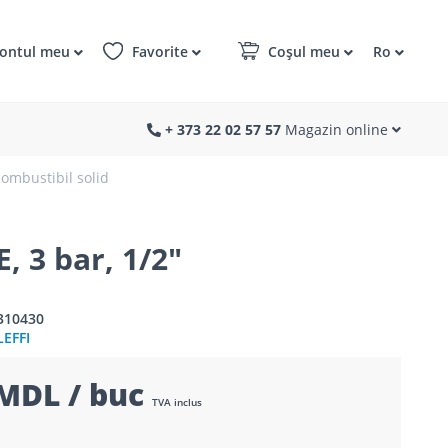
ontul meu
Favorite
Coșul meu
Ro
+ 373 22 02 57 57
Magazin online
combustibil solid
3 bar, 1/2"
310430
LEFFI
MDL / buc
TVA inclus