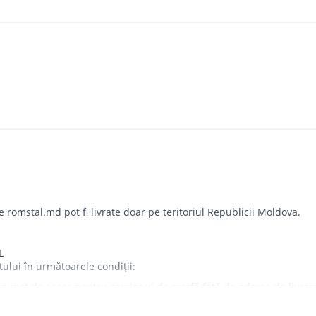
omstal.md pot fi livrate doar pe teritoriul Republicii Moldova.
L
tului în următoarele condiții:
punct de acces pentru camionul de marfă față de adresa de livrare - 
iorul imobilului.