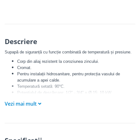
Descriere
Supapă de siguranță cu funcție combinată de temperatură și presiune.
Corp din aliaj rezistent la coroziunea zincului.
Cromat.
Pentru instalații hidrosanitare, pentru protecția vasului de
acumulare a apei calde.
Temperatură setată: 90°C.
Potențialul de descărcare: 1/2″ - 3/4″ x Ø 15: 10 kW.
3/4″ x Ø 22: 25 kW.
Vezi mai mult
Tarări: 3 - 4 - 6 - 7 - 10 bar.
Certificat conform EN 1490: 4 - 7 - 10 bar.