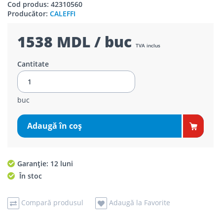
Cod produs: 42310560
Producător:
CALEFFI
1538 MDL / buc
TVA inclus
Cantitate
buc
Adaugă în coş
Garanție: 12 luni
În stoc
Compară produsul
Adaugă la Favorite