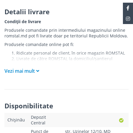
Detalii livrare
Condiții de livrare
Produsele comandate prin intermediului magazinului online
romstal.md pot fi livrate doar pe teritoriul Republicii Moldova.
Produsele comandate online pot fi:
Ridicate personal de client, în orice magazin ROMSTAL
Livrate de către ROMSTAL la domiciliul/șantierul
clientului în următoarele condiții:
Vezi mai mult
Livrarea produselor se efectuează în cel mai apropiat
punct de acces pentru camionul de marfă față de
adresa de livrare - la intrarea în bloc/curte, la intrarea
pe stradă (în cazul în care există restricții zonale de
acces).
Produsele
NU
sunt ridicate la etaj sau livrate în
Disponibilitate
interiorul imobilului.
Livrările se efectuiază cu mașinile ROMSTAL.
Depozit
Paleții, pe care se livrează mărfurile, sunt proprietatea
Chișinău
Central
companiei și nu sunt transferați cumpărătorului.
Curierul va telefona clientul estimativ cu o oră înainte
Punct de
str. Uzinelor 12/10, MD