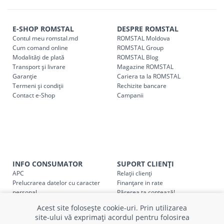
magazin ROMSTAL.
Comenzile pentru celelalte localități și raioane din țară,
indiferent de sumă, pot fi ridicate GRATUIT, săptămânal, din
E-SHOP ROMSTAL
DESPRE ROMSTAL
Contul meu romstal.md
ROMSTAL Moldova
cel mai apropiat magazin ROMSTAL.
Cum comand online
ROMSTAL Group
Pentru livrarea la adresa indicată de client, sunt în vigoare
Modalități de plată
ROMSTAL Blog
următoarele tarife:
Transport și livrare
Magazine ROMSTAL
Garanție
Cariera ta la ROMSTAL
Termeni și condiții
Cod
Rechizite bancare
Denumire serviciu TRANSPORT
Contact e-Shop
Campanii
SER08409
Taxa transport țară (se calculează pentru distan
Taxa transport
Chisinau si suburbii
pentru
come
5000 lei
(comanda online, comanda m
Taxa transport
Chișinau
, pentru
comenzi mai m
INFO CONSUMATOR
SUPORT CLIENȚI
SER08410
(comanda online, comanda magaz
APC
Relații clienți
Prelucrarea datelor cu caracter
Finanțare in rate
Taxa transport
suburbii
pentru
comenzi mai mi
personal
Părerea ta contează!
SER08411
(comanda online, comanda magaz
Politica cookie
Schimb și retur produse
Acest site folosește cookie-uri. Prin utilizarea
Certificat Cadou
Intrebări frecvente
site-ului vă exprimați acordul pentru folosirea
Service