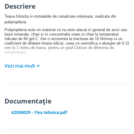
Descriere
Teava folosita in instalatiile de canalizare interioara, realizata din
polipropilena.
Polipropilena este un material ce nu este atacat in general de acizi sau
baze minerale, chiar si in concentratie mare si chiar la temperaturi
ridicate de 60 grd C. Are o rezistenta la tractiune de 15 N/mmp si un
coeficient de dilatare liniara ridicat, ceea ce semnifica o alungire de 0.11
mm la 1 metru de teava, pentru un grad Celsius de diferenta de
temperatura.
Teva este caracterizata de pierderi de sarcina minime, de nivel redus al
posibilitatii de depuneri sau de dezvoltare a florei bacteriene datorita
Vezi mai mult
rugozitatii reduse a suprafetelor interne, rezistenta crescuta la apa cu
temperaturi ridicate, de producerea condensului in cantitati mici datorita
conductibilitatii termice scazute, dar si de absenta problemelor cauzate
de curenti vagabonzi.
Livrarea se realizeaza sub forma de bara cu mufa si garnitura.
Documentație
62500029 - Fisa tehnica.pdf