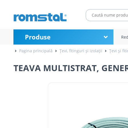
Produse
Red
Pagina principală
Țevi, fitinguri și izolații
Țevi și fit
TEAVA MULTISTRAT, GENER