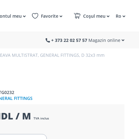
ontul meu
Favorite
Coșul meu
Ro
+ 373 22 02 57 57
Magazin online
EAVA MULTISTRAT, GENERAL FITTINGS, D 32x3 mm
TG0232
NERAL FITTINGS
MDL / M
TVA inclus