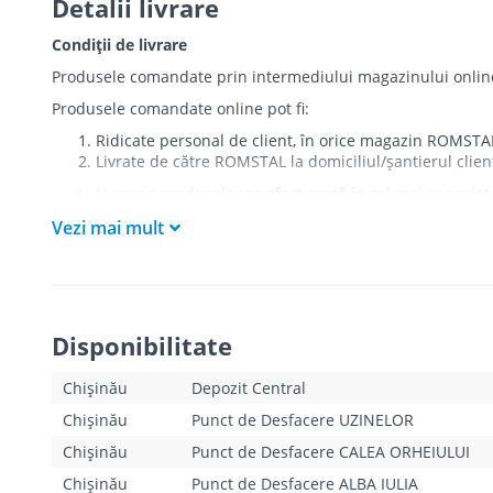
Detalii livrare
Condiții de livrare
Produsele comandate prin intermediului magazinului online r
Produsele comandate online pot fi:
Ridicate personal de client, în orice magazin ROMSTA
Livrate de către ROMSTAL la domiciliul/șantierul clien
Livrarea produselor se efectuează în cel mai apropiat 
care există restricții zonale de acces).
Vezi mai mult
Produsele
NU
sunt ridicate la etaj sau livrate în inter
Livrările se efectuiază cu mașinile ROMSTAL.
Paleții, pe care se livrează mărfurile, sunt proprieta
Curierul va telefona clientul estimativ cu o oră înaint
absența cumpărătorului sau a unui mandatar la momentu
Disponibilitate
livrării ratate la unul din magazinele ROMSTAL. În cazul î
reieșind din Tarifele de livrare indicate mai jos.
Clientul trebuie să deschidă coletul la livrare și să s
Chișinău
Depozit Central
există.
Chișinău
Punct de Desfacere UZINELOR
Pentru produsele “pe bază de comandă”, termenele de l
în parte, de către operatorii magazinului online. Aces
Chișinău
Punct de Desfacere CALEA ORHEIULUI
Chișinău
Punct de Desfacere ALBA IULIA