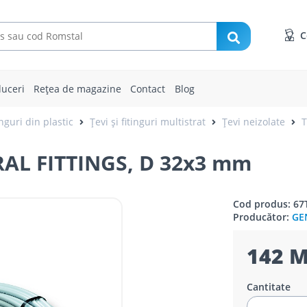
C
uceri
Rețea de magazine
Contact
Blog
inguri din plastic
Țevi și fitinguri multistrat
Țevi neizolate
T
AL FITTINGS, D 32x3 mm
Cod produs: 67
Producător:
GE
142 
Cantitate