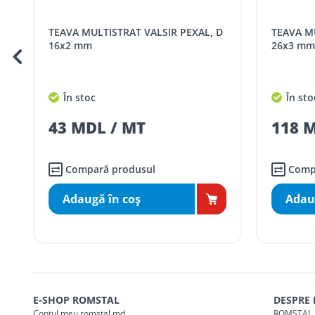
Cod
Denumire serviciu TRAN
TEAVA MULTISTRAT VALSIR PEXAL, D
TEAVA MULTISTRAT VALSIR PEXAL, D
SER08409
Taxa transport țară (se calculează pentru 
16x2 mm
26x3 m
Taxa transport
Chisinau si suburbii
pentru
5000 lei
(comanda online, coman
În stoc
În sto
Taxa transport
Chișinau
, pentru
comenzi 
SER08410
43 MDL / MT
118 
(comanda online, comanda m
Taxa transport
suburbii
pentru
comenzi m
SER08411
(comanda online, comanda m
Compară produsul
Comp
Adaugă în coş
Adau
* Toate prețurile includ TVA
E-SHOP ROMSTAL
DESPRE
Contul meu romstal.md
ROMSTAL 