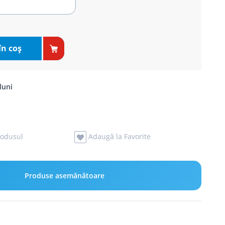
în coş
luni
odusul
Adaugă la Favorite
Produse asemănătoare