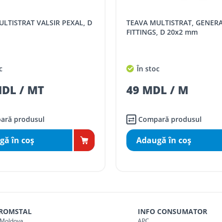
SPORT
Tarif, MDL cu TVA
TEAVA MULTISTRAT, GENERAL
distanța tur - retur)
5 / km / directie
m
FITTINGS, D 20x2 mm
comenzi mai mari de
da magazin)
gratis
c
În stoc
mai mici de 5000 lei
MDL / MT
49 MDL / M
agazin)
100
ai mici de 5000 lei
agazin)
150
ară produsul
Compară produsul
gă în coş
Adaugă în coş
 ROMSTAL
INFO CONSUMATOR
Moldova
APC