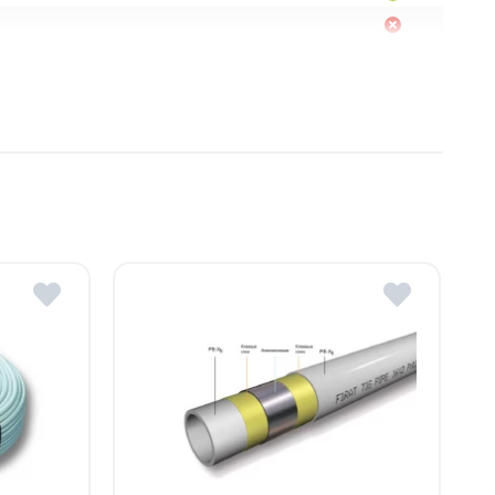
Moldova
, R. Moldova
gheni, R. Moldova
dova
ldova
R.Moldova
in ROMSTAL.
mai apropiat magazin ROMSTAL.