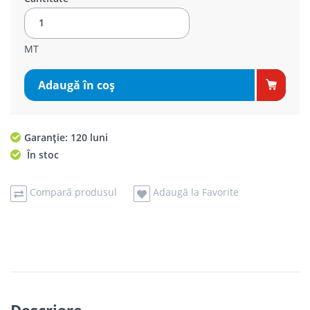
MT
Adaugă în coş
Garanție: 120 luni
În stoc
Compară produsul
Adaugă la Favorite
Descriere