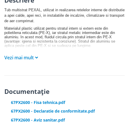
Tub multistrat PEXAL, utilizat in realizarea retelelor interne de distributie
a apei calde, apei reci, in instalatiile de incalzire, climatizare si transport
de aer comprimat.
Materialul plastic utilizat pentru stratul intern si extern este din
polietilena reticulata (PE-X), iar stratul metalic intermediar este din
aluminiu. In acest mod, fluidul circula prin stratul intern din PE-X
(avantaje: igiena si rezistenta la coroziune). Stratul din aluminiu se
aplica peste cel din PE-X si se sudeaza pe lungime.
Vezi mai mult
Avantaje oferite de țeava Pexal:
- Rezistență la coroziune, abraziune și substanțe chimice
- Suprafață interioară netedă care împiedică depunerea calcarului
- Prezintă avantajele țevilor ppr combinate cu avantajele țevilor de
Documentație
aluminiu
- Este flexibilă
67PX2600 - Fisa tehnica.pdf
- Este fiabilă
67PX2600 - Declaratie de conformitate.pdf
- Are durată de viață ridicată
67PX2600 - Aviz sanitar.pdf
- Barieră împotriva difuziei de oxigen