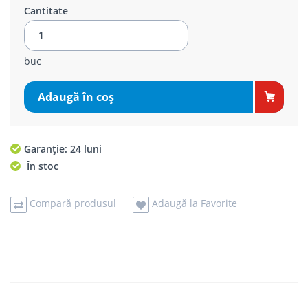
Cantitate
buc
Adaugă în coş
Garanție: 24 luni
În stoc
Compară produsul
Adaugă la Favorite