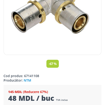
-67 %
Cod produs: 67141108
Producător:
NTM
145 MDL
(Reducere 67%)
48 MDL / buc
TVA inclus