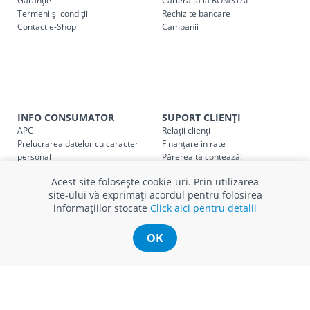
Garanție
Cariera ta la ROMSTAL
Termeni și condiții
Cod
Rechizite bancare
Denumire serviciu TRANSPORT
Contact e-Shop
Campanii
SER08409
Taxa transport țară (se calculează pentru distan
Taxa transport
Chisinau si suburbii
pentru
come
5000 lei
(comanda online, comanda m
Taxa transport
Chișinau
, pentru
comenzi mai m
INFO CONSUMATOR
SUPORT CLIENȚI
SER08410
(comanda online, comanda magaz
APC
Relații clienți
Prelucrarea datelor cu caracter
Finanțare in rate
personal
Părerea ta contează!
Taxa transport
suburbii
pentru
comenzi mai mi
SER08411
Politica cookie
Schimb și retur produse
(comanda online, comanda magaz
Acest site folosește cookie-uri. Prin utilizarea
Certificat Cadou
Intrebări frecvente
site-ului vă exprimați acordul pentru folosirea
Service
informațiilor stocate
Click aici pentru detalii
Service ECOSOFT
Contact
OK
* Toate prețurile includ TVA