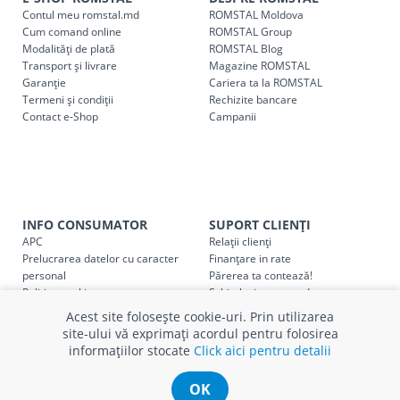
Contul meu romstal.md
ROMSTAL Moldova
cel mai apropiat magazin ROMSTAL.
Cum comand online
ROMSTAL Group
Pentru livrarea la adresa indicată de client, sunt în vigoare
Modalități de plată
ROMSTAL Blog
următoarele tarife:
Transport și livrare
Magazine ROMSTAL
Garanție
Cariera ta la ROMSTAL
Termeni și condiții
Cod
Rechizite bancare
Denumire serviciu TRANSPORT
Contact e-Shop
Campanii
SER08409
Taxa transport țară (se calculează pentru distan
Taxa transport
Chisinau si suburbii
pentru
come
5000 lei
(comanda online, comanda m
INFO CONSUMATOR
SUPORT CLIENȚI
Taxa transport
Chișinau
, pentru
comenzi mai m
SER08410
APC
Relații clienți
(comanda online, comanda magaz
Prelucrarea datelor cu caracter
Finanțare in rate
personal
Părerea ta contează!
Taxa transport
suburbii
pentru
comenzi mai mi
Politica cookie
Schimb și retur produse
SER08411
(comanda online, comanda magaz
Certificat Cadou
Intrebări frecvente
Acest site folosește cookie-uri. Prin utilizarea
Service
site-ului vă exprimați acordul pentru folosirea
Service ECOSOFT
informațiilor stocate
Click aici pentru detalii
Contact
OK
* Toate prețurile includ TVA