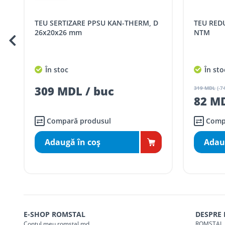
Cod
Denumire serviciu TRAN
TEU REDUS 26x26x20 SERTIZARE
TEU SERTIZARE PPSU KAN-THERM, D
SER08409
Taxa transport țară (se calculează pentru 
NTM
26x16x2
Taxa transport
Chisinau si suburbii
pentru
5000 lei
(comanda online, coman
În stoc
În sto
Taxa transport
Chișinau
, pentru
comenzi 
SER08410
322 M
(comanda online, comanda m
319 MDL
(-74%)
82 MDL / buc
Taxa transport
suburbii
pentru
comenzi m
SER08411
(comanda online, comanda m
Compară produsul
Comp
Adaugă în coş
Adau
* Toate prețurile includ TVA
E-SHOP ROMSTAL
DESPRE
Contul meu romstal.md
ROMSTAL 