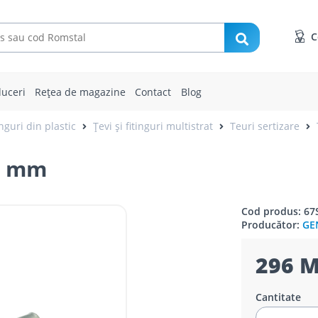
C
uceri
Rețea de magazine
Contact
Blog
inguri din plastic
Țevi și fitinguri multistrat
Teuri sertizare
6 mm
Cod produs: 67
Producător:
GE
296 M
Cantitate