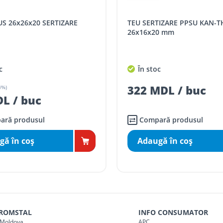
SPORT
Tarif, MDL cu TVA
TEU SERTIZARE D 20x1/2" FI
distanța tur - retur)
5 / km / directie
0 mm
comenzi mai mari de
da magazin)
gratis
c
În stoc
mai mici de 5000 lei
DL / buc
286 MDL / buc
agazin)
100
ai mici de 5000 lei
agazin)
150
ară produsul
Compară produsul
gă în coş
Adaugă în coş
 ROMSTAL
INFO CONSUMATOR
Moldova
APC