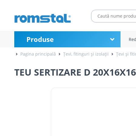
Produse
Red
Pagina principală
Țevi, fitinguri și izolații
Țevi și fit
TEU SERTIZARE D 20X16X1