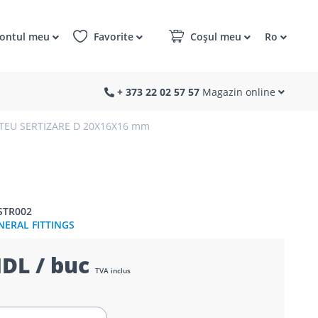
ontul meu
Favorite
Coșul meu
Ro
+ 373 22 02 57 57
Magazin online
TEU SERTIZARE D 20X16X16 mm
STR002
NERAL FITTINGS
DL / buc
TVA inclus