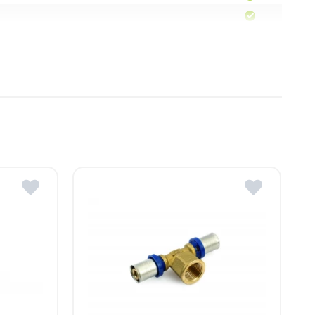
Moldova
, R. Moldova
gheni, R. Moldova
dova
ldova
R.Moldova
in ROMSTAL.
mai apropiat magazin ROMSTAL.