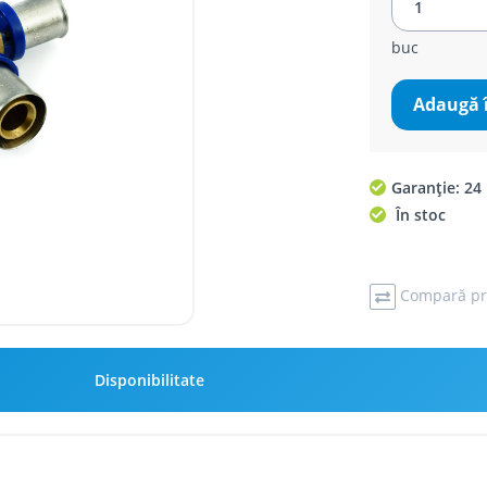
buc
Adaugă 
Garanție: 24 
În stoc
Compară pr
Disponibilitate