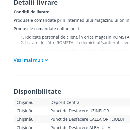
Detalii livrare
Condiții de livrare
Produsele comandate prin intermediului magazinului online r
Produsele comandate online pot fi:
Ridicate personal de client, în orice magazin ROMSTA
Livrate de către ROMSTAL la domiciliul/șantierul clien
Livrarea produselor se efectuează în cel mai apropiat 
care există restricții zonale de acces).
Vezi mai mult
Produsele
NU
sunt ridicate la etaj sau livrate în inter
Livrările se efectuiază cu mașinile ROMSTAL.
Paleții, pe care se livrează mărfurile, sunt proprieta
Curierul va telefona clientul estimativ cu o oră înaint
absența cumpărătorului sau a unui mandatar la momentu
Disponibilitate
livrării ratate la unul din magazinele ROMSTAL. În cazul î
reieșind din Tarifele de livrare indicate mai jos.
Clientul trebuie să deschidă coletul la livrare și să s
Chișinău
Depozit Central
există.
Chișinău
Punct de Desfacere UZINELOR
Pentru produsele “pe bază de comandă”, termenele de l
în parte, de către operatorii magazinului online. Aces
Chișinău
Punct de Desfacere CALEA ORHEIULUI
Chișinău
Punct de Desfacere ALBA IULIA