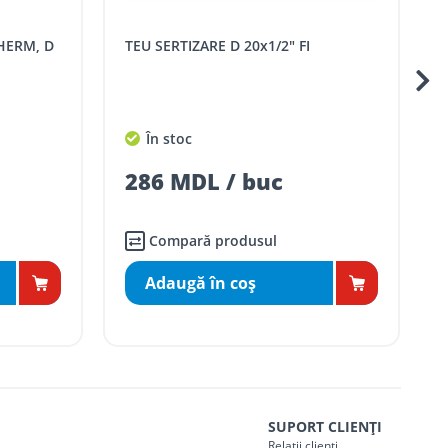
TEU SERTIZARE D 26x26x20 mm
TEU SERTIZARE KAN-THER
În stoc
456 MDL / buc
Compară produsul
Adaugă în coş
SUPORT CLIENȚI
Relații clienți