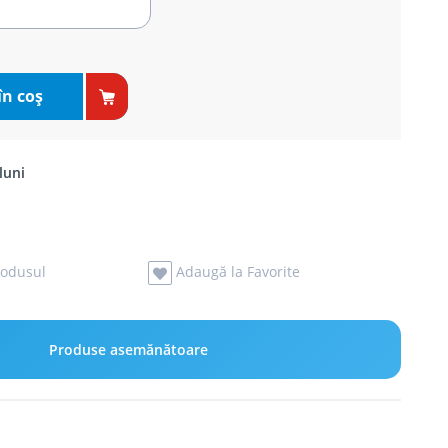
în coş
luni
odusul
Adaugă la Favorite
Produse asemănătoare