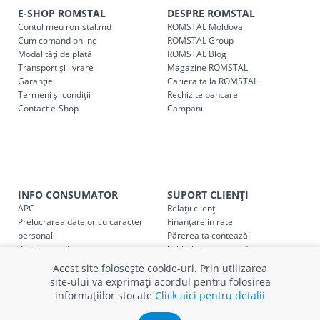
indiferent de sumă, pot fi ridicate GRATUIT, săptămânal, din
E-SHOP ROMSTAL
DESPRE ROMSTAL
Contul meu romstal.md
ROMSTAL Moldova
cel mai apropiat magazin ROMSTAL.
Cum comand online
ROMSTAL Group
Pentru livrarea la adresa indicată de client, sunt în vigoare
Modalități de plată
ROMSTAL Blog
următoarele tarife:
Transport și livrare
Magazine ROMSTAL
Garanție
Cariera ta la ROMSTAL
Termeni și condiții
Cod
Rechizite bancare
Denumire serviciu TRANSPORT
Contact e-Shop
Campanii
SER08409
Taxa transport țară (se calculează pentru distan
Taxa transport
Chisinau si suburbii
pentru
come
5000 lei
(comanda online, comanda m
INFO CONSUMATOR
SUPORT CLIENȚI
Taxa transport
Chișinau
, pentru
comenzi mai m
SER08410
APC
Relații clienți
(comanda online, comanda magaz
Prelucrarea datelor cu caracter
Finanțare in rate
personal
Părerea ta contează!
Taxa transport
suburbii
pentru
comenzi mai mi
Politica cookie
Schimb și retur produse
SER08411
(comanda online, comanda magaz
Certificat Cadou
Intrebări frecvente
Acest site folosește cookie-uri. Prin utilizarea
Service
site-ului vă exprimați acordul pentru folosirea
Service ECOSOFT
informațiilor stocate
Click aici pentru detalii
Contact