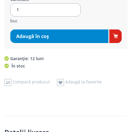
buc
Adaugă în coş
Garanție: 12 luni
În stoc
Compară produsul
Adaugă la Favorite
Detalii livrare