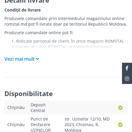
Condiții de livrare
Produsele comandate prin intermediului magazinului online
romstal.md pot fi livrate doar pe teritoriul Republicii Moldova.
Produsele comandate online pot fi:
Ridicate personal de client, în orice magazin ROMSTAL
Livrate de către ROMSTAL la domiciliul/șantierul
clientului în următoarele condiții:
Vezi mai mult
Livrarea produselor se efectuează în cel mai apropiat
punct de acces pentru camionul de marfă față de
adresa de livrare - la intrarea în bloc/curte, la intrarea
pe stradă (în cazul în care există restricții zonale de
acces).
Produsele
NU
sunt ridicate la etaj sau livrate în
Disponibilitate
interiorul imobilului.
Livrările se efectuiază cu mașinile ROMSTAL.
Depozit
Paleții, pe care se livrează mărfurile, sunt proprietatea
Chișinău
Central
companiei și nu sunt transferați cumpărătorului.
Curierul va telefona clientul estimativ cu o oră înainte
Punct de
str. Uzinelor 12/10, MD
de a livra comanda sau, în cazul în care clientul nu
Chișinău
Desfacere
2023, Chisinau, R.
răspunde, îi va experia un SMS cu informațiile legate de
UZINELOR
Moldova