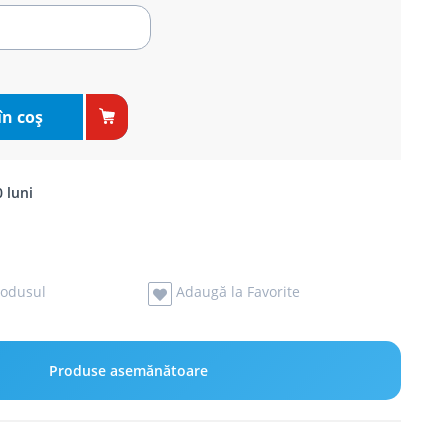
în coş
 luni
odusul
Adaugă la Favorite
Produse asemănătoare