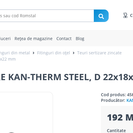
C
uceri
Rețea de magazine
Contact
Blog
tinguri din metal
Fitinguri din oțel
Teuri sertizare zincate
8x22 mm
RE KAN-THERM STEEL, D 22x18
Cod produs: 45
Producător:
KA
192 M
Cantitate