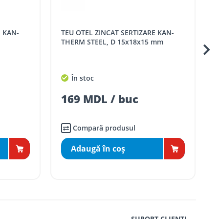
TEU OTEL ZINCAT SERTIZARE KAN-
TEU OTEL ZINCAT SERTIZARE KAN-
THERM STEEL, D 15x18x15 mm
THERM 
În stoc
În st
169 MDL / buc
717 
Compară produsul
Com
Adaugă în coş
Ada
SUPORT CLIENȚI