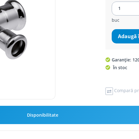
buc
Adaugă 
Garanție: 120
În stoc
Compară pr
Disponibilitate