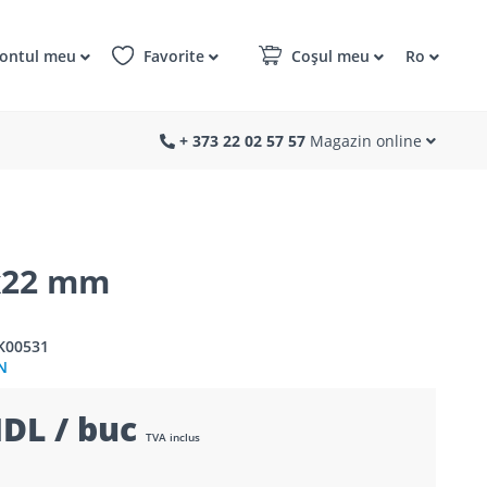
ontul meu
Favorite
Coșul meu
Ro
+ 373 22 02 57 57
Magazin online
x22 mm
K00531
N
DL / buc
TVA inclus