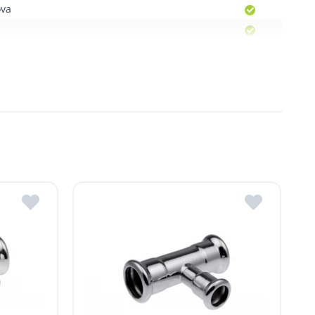
ova
Moldova
, R. Moldova
gheni, R. Moldova
dova
ldova
R.Moldova
in ROMSTAL.
mai apropiat magazin ROMSTAL.