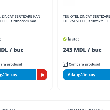
SPORT
Tarif, MDL cu TVA
TEU OTEL ZINCAT SERTIZARE KAN-
distanța tur - retur)
5 / km / directie
D 28x22x28 mm
THERM STEEL, D 18x1/2", FI
comenzi mai mari de
da magazin)
gratis
În stoc
mai mici de 5000 lei
 buc
243 MDL / buc
agazin)
100
ai mici de 5000 lei
agazin)
150
odusul
Compară produsul
coş
Adaugă în coş
 ROMSTAL
INFO CONSUMATOR