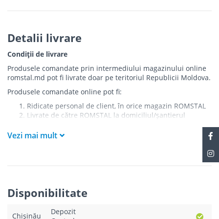
Detalii livrare
Condiții de livrare
Produsele comandate prin intermediului magazinului online
romstal.md pot fi livrate doar pe teritoriul Republicii Moldova.
Produsele comandate online pot fi:
Ridicate personal de client, în orice magazin ROMSTAL
Livrate de către ROMSTAL la domiciliul/șantierul
clientului în următoarele condiții:
Vezi mai mult
Livrarea produselor se efectuează în cel mai apropiat
punct de acces pentru camionul de marfă față de
adresa de livrare - la intrarea în bloc/curte, la intrarea
pe stradă (în cazul în care există restricții zonale de
acces).
Produsele
NU
sunt ridicate la etaj sau livrate în
Disponibilitate
interiorul imobilului.
Livrările se efectuiază cu mașinile ROMSTAL.
Depozit
Paleții, pe care se livrează mărfurile, sunt proprietatea
Chișinău