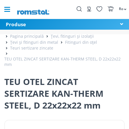
Ro
Produse
Pagina principală
Țevi, fitinguri și izolații
Țevi și fitinguri din metal
Fitinguri din oțel
Teuri sertizare zincate
TEU OTEL ZINCAT SERTIZARE KAN-THERM STEEL, D 22x22x22
mm
TEU OTEL ZINCAT
SERTIZARE KAN-THERM
STEEL, D 22x22x22 mm