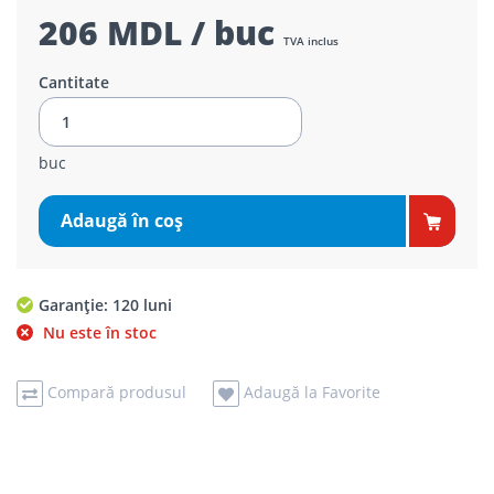
206 MDL / buc
TVA inclus
Cantitate
buc
Adaugă în coş
Garanție: 120 luni
Nu este în stoc
Compară produsul
Adaugă la Favorite