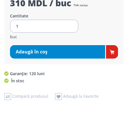
310 MDL / buc
TVA inclus
Cantitate
buc
Adaugă în coş
Garanție: 120 luni
În stoc
Compară produsul
Adaugă la Favorite