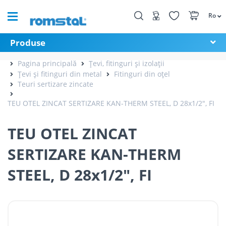
Ro
Produse
Pagina principală
Țevi, fitinguri și izolații
Țevi și fitinguri din metal
Fitinguri din oțel
Teuri sertizare zincate
TEU OTEL ZINCAT SERTIZARE KAN-THERM STEEL, D 28x1/2", FI
TEU OTEL ZINCAT
SERTIZARE KAN-THERM
STEEL, D 28x1/2", FI