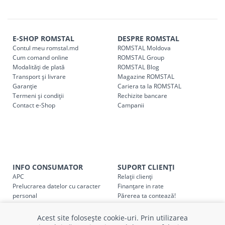
r. Strășeni, pot fi ridicate GRATUIT din cel mai apropiat
magazin ROMSTAL.
Comenzile pentru celelalte localități și raioane din țară,
indiferent de sumă, pot fi ridicate GRATUIT, săptămânal, din
E-SHOP ROMSTAL
DESPRE ROMSTAL
Contul meu romstal.md
ROMSTAL Moldova
cel mai apropiat magazin ROMSTAL.
Cum comand online
ROMSTAL Group
Pentru livrarea la adresa indicată de client, sunt în vigoare
Modalități de plată
ROMSTAL Blog
următoarele tarife:
Transport și livrare
Magazine ROMSTAL
Garanție
Cariera ta la ROMSTAL
Termeni și condiții
Cod
Rechizite bancare
Denumire serviciu TRANSPORT
Contact e-Shop
Campanii
SER08409
Taxa transport țară (se calculează pentru distan
Taxa transport
Chisinau si suburbii
pentru
come
5000 lei
(comanda online, comanda m
INFO CONSUMATOR
SUPORT CLIENȚI
Taxa transport
Chișinau
, pentru
comenzi mai m
SER08410
APC
Relații clienți
(comanda online, comanda magaz
Prelucrarea datelor cu caracter
Finanțare in rate
personal
Părerea ta contează!
Taxa transport
suburbii
pentru
comenzi mai mi
Politica cookie
Schimb și retur produse
SER08411
(comanda online, comanda magaz
Certificat Cadou
Intrebări frecvente
Acest site folosește cookie-uri. Prin utilizarea
Service