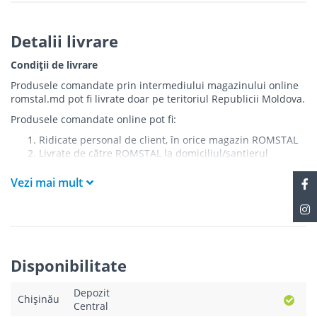
Detalii livrare
Condiții de livrare
Produsele comandate prin intermediului magazinului online
romstal.md pot fi livrate doar pe teritoriul Republicii Moldova.
Produsele comandate online pot fi:
Ridicate personal de client, în orice magazin ROMSTAL
Livrate de către ROMSTAL la domiciliul/șantierul
clientului în următoarele condiții:
Vezi mai mult
Livrarea produselor se efectuează în cel mai apropiat
punct de acces pentru camionul de marfă față de
adresa de livrare - la intrarea în bloc/curte, la intrarea
pe stradă (în cazul în care există restricții zonale de
acces).
Produsele
NU
sunt ridicate la etaj sau livrate în
Disponibilitate
interiorul imobilului.
Livrările se efectuiază cu mașinile ROMSTAL.
Depozit
Paleții, pe care se livrează mărfurile, sunt proprietatea
Chișinău
Central
companiei și nu sunt transferați cumpărătorului.