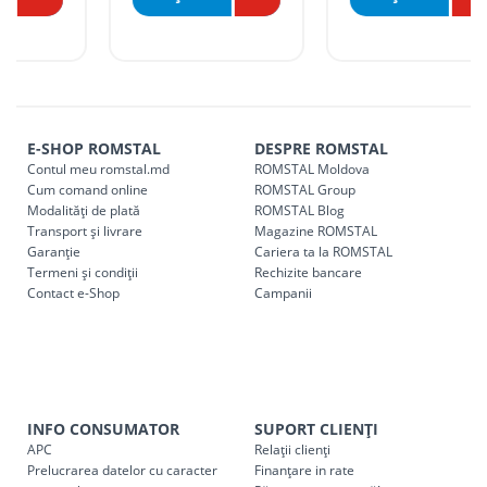
Tarife livrare*
Comenzile sub 5000 lei pentru mun. Chișinău, r. Ialoveni și
r. Strășeni, pot fi ridicate GRATUIT din cel mai apropiat
magazin ROMSTAL.
Comenzile pentru celelalte localități și raioane din țară,
indiferent de sumă, pot fi ridicate GRATUIT, săptămânal, din
E-SHOP ROMSTAL
DESPRE ROMSTAL
Contul meu romstal.md
ROMSTAL Moldova
cel mai apropiat magazin ROMSTAL.
Cum comand online
ROMSTAL Group
Pentru livrarea la adresa indicată de client, sunt în vigoare
Modalități de plată
ROMSTAL Blog
următoarele tarife:
Transport și livrare
Magazine ROMSTAL
Garanție
Cariera ta la ROMSTAL
Termeni și condiții
Cod
Rechizite bancare
Denumire serviciu TRANSPORT
Contact e-Shop
Campanii
SER08409
Taxa transport țară (se calculează pentru distan
Taxa transport
Chisinau si suburbii
pentru
come
5000 lei
(comanda online, comanda m
INFO CONSUMATOR
SUPORT CLIENȚI
Taxa transport
Chișinau
, pentru
comenzi mai m
SER08410
APC
Relații clienți
(comanda online, comanda magaz
Prelucrarea datelor cu caracter
Finanțare in rate