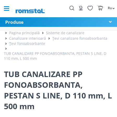
Ro
Produse
Pagina principală
Sisteme de canalizare
Canalizare interioară
Țevi canalizare fonoabsorbanta
Țevi fonoabsorbante
TUB CANALIZARE PP FONOABSORBANTA, PESTAN S LINE, D
110 mm, L 500 mm
TUB CANALIZARE PP
FONOABSORBANTA,
PESTAN S LINE, D 110 mm, L
500 mm