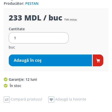
Producător:
PESTAN
233 MDL / buc
TVA inclus
Cantitate
buc
Adaugă în coş
Garanție: 12 luni
În stoc
Compară produsul
Adaugă la Favorite