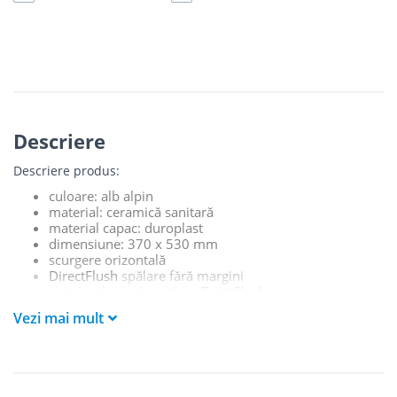
Descriere
Descriere produs:
culoare: alb alpin
material: ceramică sanitară
material capac: duroplast
dimensiune: 370 x 530 mm
scurgere orizontală
DirectFlush
spălare fără margini
cu tehnologie de spălare
TwistFlush
volum de spălare 3/4,5 l
Vezi mai mult
cu capac
SoftClose
îndepărtare ușoară a capacului de pe balamale
QuickRelease
set de fixare inclus