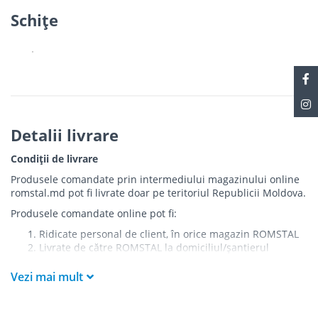
Schiţe
Detalii livrare
Condiții de livrare
Produsele comandate prin intermediului magazinului online
romstal.md pot fi livrate doar pe teritoriul Republicii Moldova.
Produsele comandate online pot fi:
Ridicate personal de client, în orice magazin ROMSTAL
Livrate de către ROMSTAL la domiciliul/șantierul
clientului în următoarele condiții:
Vezi mai mult
Livrarea produselor se efectuează în cel mai apropiat
punct de acces pentru camionul de marfă față de
adresa de livrare - la intrarea în bloc/curte, la intrarea