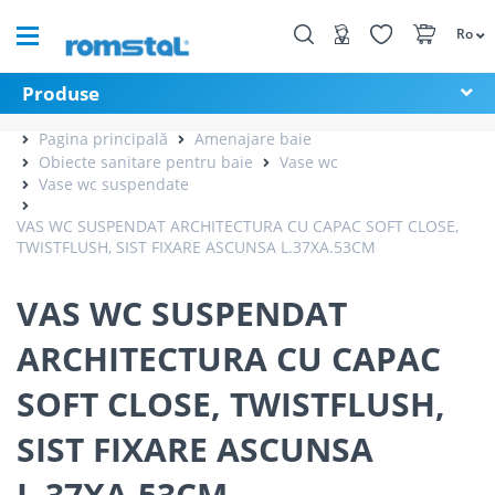
Ro
Produse
Pagina principală
Amenajare baie
Obiecte sanitare pentru baie
Vase wc
Vase wc suspendate
VAS WC SUSPENDAT ARCHITECTURA CU CAPAC SOFT CLOSE,
TWISTFLUSH, SIST FIXARE ASCUNSA L.37XA.53CM
VAS WC SUSPENDAT
ARCHITECTURA CU CAPAC
SOFT CLOSE, TWISTFLUSH,
SIST FIXARE ASCUNSA
L.37XA.53CM