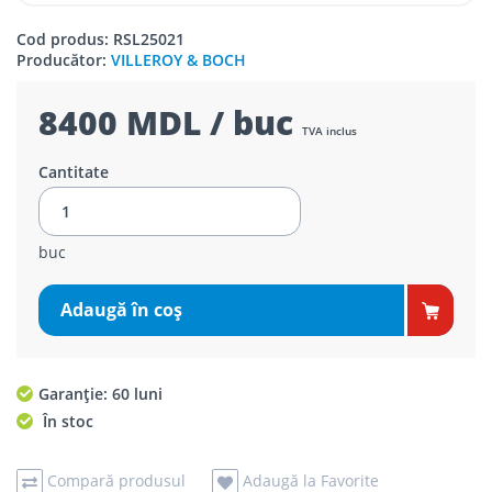
Cod produs: RSL25021
Producător:
VILLEROY & BOCH
8400 MDL / buc
TVA inclus
Cantitate
buc
Adaugă în coş
Garanție: 60 luni
În stoc
Compară produsul
Adaugă la Favorite