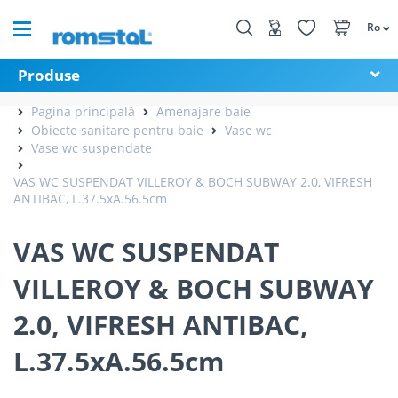
Ro
Produse
Pagina principală
Amenajare baie
Obiecte sanitare pentru baie
Vase wc
Vase wc suspendate
VAS WC SUSPENDAT VILLEROY & BOCH SUBWAY 2.0, VIFRESH
ANTIBAC, L.37.5xA.56.5cm
VAS WC SUSPENDAT
VILLEROY & BOCH SUBWAY
2.0, VIFRESH ANTIBAC,
L.37.5xA.56.5cm