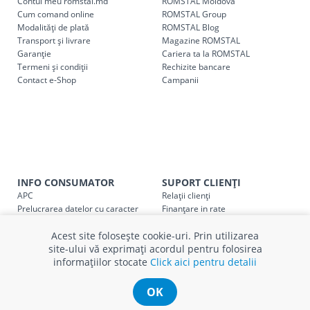
Contul meu romstal.md
ROMSTAL Moldova
Pentru livrarea la adresa indicată de client, sunt în vigoare
Cum comand online
ROMSTAL Group
următoarele tarife:
Modalități de plată
ROMSTAL Blog
Transport și livrare
Magazine ROMSTAL
Garanție
Cariera ta la ROMSTAL
Cod
Denumire serviciu TRANSPORT
Termeni și condiții
Rechizite bancare
Contact e-Shop
Campanii
SER08409
Taxa transport țară (se calculează pentru distan
Taxa transport
Chisinau si suburbii
pentru
come
5000 lei
(comanda online, comanda m
Taxa transport
Chișinau
, pentru
comenzi mai m
SER08410
(comanda online, comanda magaz
INFO CONSUMATOR
SUPORT CLIENȚI
APC
Relații clienți
Taxa transport
suburbii
pentru
comenzi mai mi
SER08411
Prelucrarea datelor cu caracter
Finanțare in rate
(comanda online, comanda magaz
personal
Părerea ta contează!
Politica cookie
Schimb și retur produse
Acest site folosește cookie-uri. Prin utilizarea
Certificat Cadou
Intrebări frecvente
site-ului vă exprimați acordul pentru folosirea
Service
informațiilor stocate
Click aici pentru detalii
Service ECOSOFT
* Toate prețurile includ TVA
Contact
OK