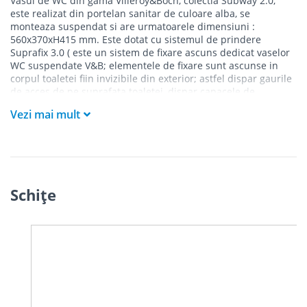
Vasul de WC din gama Villeroy&Boch, colectia Subway 2.0,
este realizat din portelan sanitar de culoare alba, se
monteaza suspendat si are urmatoarele dimensiuni :
560x370xH415 mm. Este dotat cu sistemul de prindere
Suprafix 3.0 ( este un sistem de fixare ascuns dedicat vaselor
WC suspendate V&B; elementele de fixare sunt ascunse in
corpul toaletei fiin invizibile din exterior; astfel dispar gaurile
de acces de pe suprafata toaletei, dispar capacele de
mascare, glazura este neintrerupta;
Vezi mai mult
Vasele WC care au sistem de fixare Suprafix 2.0 sau 3.0 sunt
dotate si cu sistemul de fixare a capacului Quick Release), are
inclus sistemul de economisire a apei AQUAREDUC ( clatirea
se realizeaza cu un volum de apa de numai 3/4,5 litri ).
Schiţe
Prezinta tehnologie Direct Flush ( vasele WC fabricate in
tehnologia Direct Flush, nu au rama interioara ,sunt rimless.
Jetul de apa este astfel directionat incat spala perfect , dar nu
stropeste in afara vasului. Neexistand nici un sant in
interiorul vasului, acesta se curata complet. Practic aceasta
tehnologie elimina spatiile greu acesibile, greu de curatat din
corpul vasului de toaleta. Are o forma rotunjita, iar evacuarea
se realizeaza orizontal.