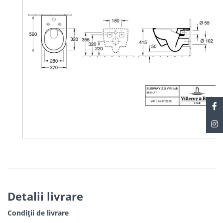
Prezinta de asememnea tehnologia inovatoare ViFresh (2
suporturi -curatare cu gel, rim-block, 2 suruburi cu capac), iar
setul de fixare "Supra Fix 2.0" este inclus. Tehnolofia ViFresh
consta intr-un locas ascunsa in corpul vasului de WC( fara a
modifica dimensiunea acestuia), in care se introduce pastila/
gelul deodorizant. Prin apasarea clapetei de actionare a apei,
se dizolva pastila/gelul, iar vasul de WC se curata singur, fara
a fi nevoie de agatarea pastilelor odorizante pe rama vasului
de WC.
Cu numeroase forme si dimensiuni disponibile, Subway ofera
solutia perfecta pentru camera de baie, ridicand fiecare
necesitate la o valoare excelenta. Diverse, flexibile, versatile.
Atentie!
Capacul se procura separat.
Detalii livrare
Condiții de livrare