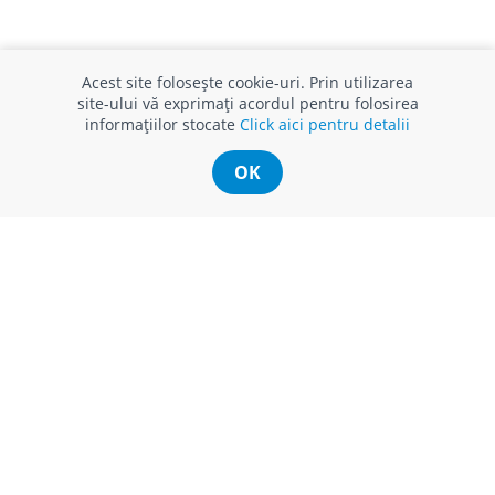
Acest site folosește cookie-uri. Prin utilizarea
site-ului vă exprimați acordul pentru folosirea
informațiilor stocate
Click aici pentru detalii
OK
INFO CONSUMATOR
SUPORT CLIENȚI
APC
Relații clienți
Prelucrarea datelor cu caracter
Finanțare in rate
personal
Părerea ta contează!
Politica cookie
Schimb și retur produse
Certificat Cadou
Intrebări frecvente
Service
Service ECOSOFT
Contact