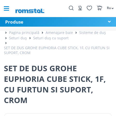
Ro
Produse
Pagina principală
Amenajare baie
Sisteme de duș
Seturi duș
Seturi duș cu suport
SET DE DUS GROHE EUPHORIA CUBE STICK, 1F, CU FURTUN SI
SUPORT, CROM
SET DE DUS GROHE
EUPHORIA CUBE STICK, 1F,
CU FURTUN SI SUPORT,
CROM