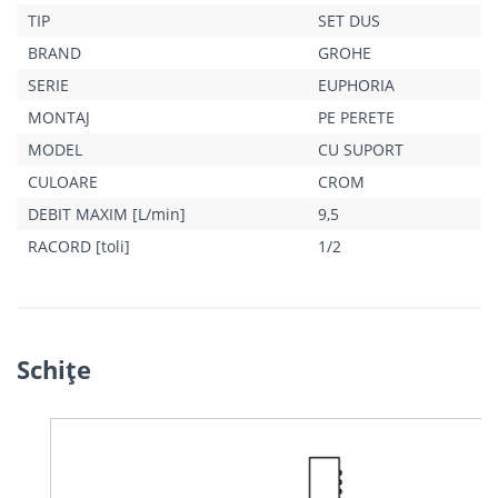
TIP
SET DUS
compatibil cu boilere
presiunea minimă recomandată 1.0 bar
BRAND
GROHE
SERIE
EUPHORIA
MONTAJ
PE PERETE
MODEL
CU SUPORT
CULOARE
CROM
DEBIT MAXIM [L/min]
9,5
RACORD [toli]
1/2
Schiţe