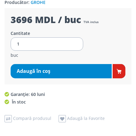
Producător:
GROHE
3696 MDL / buc
TVA inclus
Cantitate
buc
Adaugă în coş
Garanție: 60 luni
În stoc
Compară produsul
Adaugă la Favorite