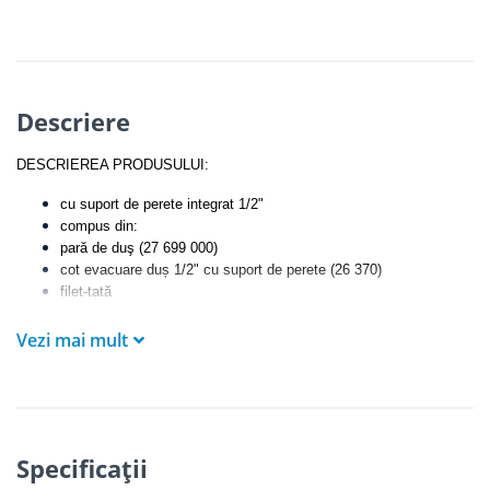
Descriere
DESCRIEREA PRODUSULUI:
cu suport de perete integrat 1/2"
compus din:
pară de duş (27 699 000)
cot evacuare duș 1/2" cu suport de perete (26 370)
filet-tată
protecţie împotriva refluxului
furtun de duş Silverflex 1.250 mm (28 388)
Vezi mai mult
limitator de debit
GROHE EcoJoy
la 9.5 l/min
suprafaţă cromată
GROHE StarLight
pulverizare perfectă cu tehnologia
GROHE DreamSpray
sistem anti-calcar
SpeedClean
Inner WaterGuide
pentru o durabilitate crescută în utilizare
Specificaţii
funcţia
Twistfree
pentru prevenirea
răsucirii furtunului