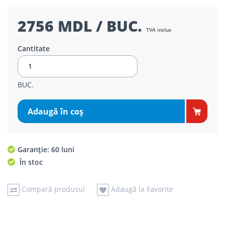
2756 MDL / BUC.
TVA inclus
Cantitate
BUC.
Adaugă în coş
Garanție: 60 luni
În stoc
Compară produsul
Adaugă la Favorite