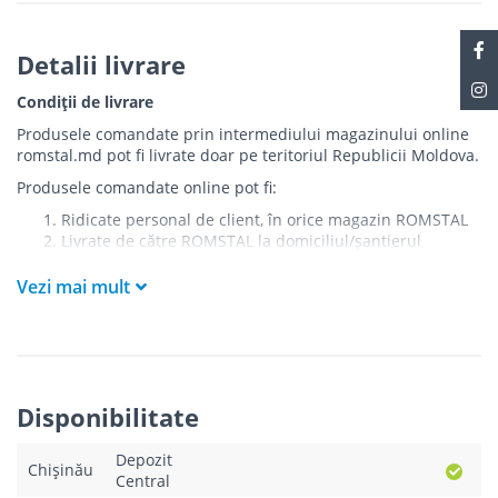
Detalii livrare
Condiții de livrare
Produsele comandate prin intermediului magazinului online
romstal.md pot fi livrate doar pe teritoriul Republicii Moldova.
Produsele comandate online pot fi:
Ridicate personal de client, în orice magazin ROMSTAL
Livrate de către ROMSTAL la domiciliul/șantierul
clientului în următoarele condiții:
Vezi mai mult
Livrarea produselor se efectuează în cel mai apropiat
punct de acces pentru camionul de marfă față de
adresa de livrare - la intrarea în bloc/curte, la intrarea
pe stradă (în cazul în care există restricții zonale de
acces).
Produsele
NU
sunt ridicate la etaj sau livrate în
Disponibilitate
interiorul imobilului.
Livrările se efectuiază cu mașinile ROMSTAL.
Depozit
Paleții, pe care se livrează mărfurile, sunt proprietatea
Chișinău
Central
companiei și nu sunt transferați cumpărătorului.