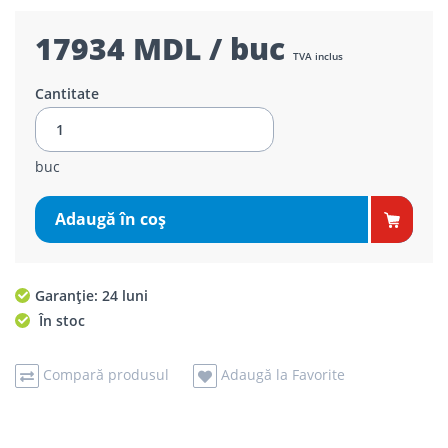
17934 MDL / buc
TVA inclus
Cantitate
buc
Adaugă în coş
Garanție: 24 luni
În stoc
Compară produsul
Adaugă la Favorite