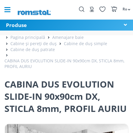
Ro
Produse
Pagina principală
Amenajare baie
Cabine și pereți de duș
Cabine de duș simple
Cabine de duș patrate
CABINA DUS EVOLUTION SLIDE-IN 90x90cm DX, STICLA 8mm,
PROFIL AURIU
CABINA DUS EVOLUTION
SLIDE-IN 90x90cm DX,
STICLA 8mm, PROFIL AURIU