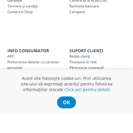
Garanție
Cariera ta la ROMSTAL
Cod
Denumire serviciu TRANSPORT
Termeni și condiții
Rechizite bancare
Contact e-Shop
Campanii
SER08409
Taxa transport țară (se calculează pentru distan
Taxa transport
Chisinau si suburbii
pentru
come
5000 lei
(comanda online, comanda m
Taxa transport
Chișinau
, pentru
comenzi mai m
SER08410
INFO CONSUMATOR
SUPORT CLIENȚI
(comanda online, comanda magaz
APC
Relații clienți
Prelucrarea datelor cu caracter
Finanțare in rate
Taxa transport
suburbii
pentru
comenzi mai mi
SER08411
personal
Părerea ta contează!
(comanda online, comanda magaz
Politica cookie
Schimb și retur produse
Acest site folosește cookie-uri. Prin utilizarea
Certificat Cadou
Intrebări frecvente
site-ului vă exprimați acordul pentru folosirea
Service
informațiilor stocate
Click aici pentru detalii
Service ECOSOFT
Contact
* Toate prețurile includ TVA
OK