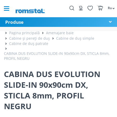
Ro
Produse
Pagina principală
Amenajare baie
Cabine și pereți de duș
Cabine de duș simple
Cabine de duș patrate
CABINA DUS EVOLUTION SLIDE-IN 90x90cm DX, STICLA 8mm,
PROFIL NEGRU
CABINA DUS EVOLUTION
SLIDE-IN 90x90cm DX,
STICLA 8mm, PROFIL
NEGRU