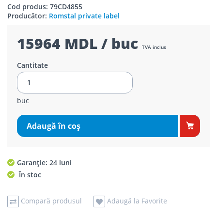
Cod produs: 79CD4855
Producător:
Romstal private label
15964 MDL / buc
TVA inclus
Cantitate
buc
Adaugă în coş
Garanție: 24 luni
În stoc
Compară produsul
Adaugă la Favorite