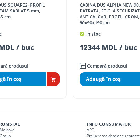
CABINA DUS EVOLUTION SLIDE-IN
distanța tur - retur)
5 / km / directie
 STICLA SECURIZATA,
90x90cm DX, STICLA 8mm, 
CAR, PROFIL CROM,
AURIU
comenzi mai mari de
90 cm
da magazin)
gratis
c
În stoc
mai mici de 5000 lei
 MDL / buc
17934 MDL / buc
agazin)
100
ai mici de 5000 lei
agazin)
150
ară produsul
Compară produsul
gă în coş
Adaugă în coş
 ROMSTAL
INFO CONSUMATOR
Moldova
APC
Group
Prelucrarea datelor cu caract