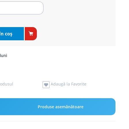
în coş
luni
odusul
Adaugă la Favorite
Produse asemănătoare