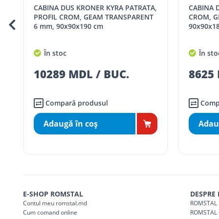
CABINA DUS SQUARE2, PROFIL
CABINA DUS ALPHA NEW 90,
SER08409
Taxa transport țară (se calculează pentru 
CROM, GEAM SABLAT 5 mm,
PATRATA,
90x90x185 cm
ANTICAL
Taxa transport
Chisinau si suburbii
pentru
90x90x1
5000 lei
(comanda online, coman
În stoc
În sto
Taxa transport
Chișinau
, pentru
comenzi 
SER08410
8625 MDL / buc
12344
(comanda online, comanda m
Taxa transport
suburbii
pentru
comenzi m
SER08411
(comanda online, comanda m
Compară produsul
Comp
Adaugă în coş
Adau
* Toate prețurile includ TVA
E-SHOP ROMSTAL
DESPRE
Contul meu romstal.md
ROMSTAL 
Cum comand online
ROMSTAL 