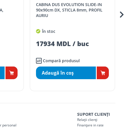
CABINA DUS EVOLUTION SLIDE-IN
CABINA DUS GEBERIT GE
PROFIL
90x90cm SX, STICLA 8mm, PROFIL
AURIU
Nu este în stoc
17934 MDL / buc
Compară produsul
Comandă în magazin
SUPORT CLIENȚI
Relații clienți
er personal
Finanțare in rate