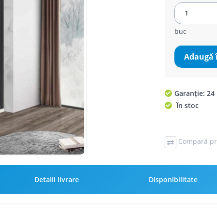
buc
Adaugă 
Garanție: 24 
În stoc
Compară pr
Detalii livrare
Disponibilitate