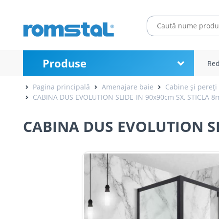
Produse
Red
Pagina principală
Amenajare baie
Cabine și pereți
CABINA DUS EVOLUTION SLIDE-IN 90x90cm SX, STICLA 
CABINA DUS EVOLUTION SL