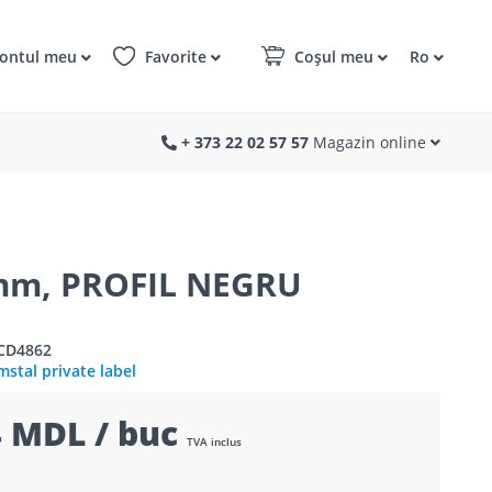
ontul meu
Favorite
Coșul meu
Ro
+ 373 22 02 57 57
Magazin online
8mm, PROFIL NEGRU
9CD4862
stal private label
 MDL / buc
TVA inclus