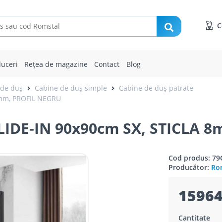
C
uceri
Rețea de magazine
Contact
Blog
 de duș
Cabine de duș simple
Cabine de duș patrate
8mm, PROFIL NEGRU
IDE-IN 90x90cm SX, STICLA 
Cod produs: 7
Producător:
Rom
15964
Cantitate