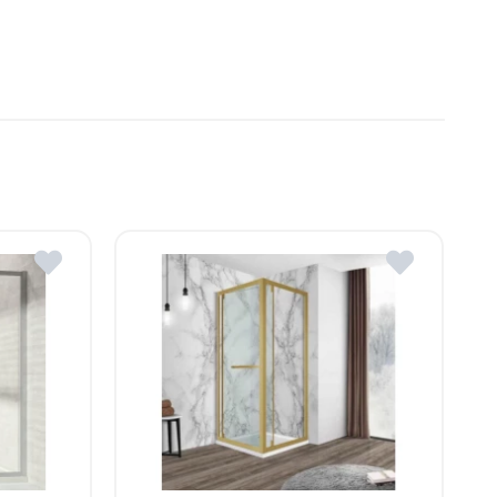
Moldova
, R. Moldova
gheni, R. Moldova
dova
ldova
R.Moldova
in ROMSTAL.
mai apropiat magazin ROMSTAL.