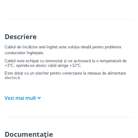
Descriere
Cablul de încălzire anti-îngheț este soluția ideală pentru problema
conductelor înghețate.
Cablul este echipat cu termostat și se activează la o temperatură de
+3°C, oprindu-se atunci când atinge +12°C.
Este dotat cu un ștecher pentru conectarea la rețeaua de alimentare
electrică.
SPECIFICAȚII TEHNICE:
Vezi mai mult
Putere: 20 W/m
Tensiune de alimentare: 230 V
Diametrul cablului de încălzire: Ø 6,3 mm
Lungimea învelișului rece: 1 m
Lungimea cablului de conectare: 1,2 m
Temperatură de activare a cablului: +3°C
Documentație
Temperatură de oprire a cablului: +12°C