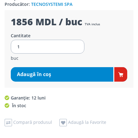
Producător:
TECNOSYSTEMI SPA
1856 MDL / buc
TVA inclus
Cantitate
buc
Adaugă în coş
Garanție: 12 luni
În stoc
Compară produsul
Adaugă la Favorite