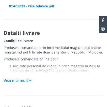
Cablu de alimentare: Neopren
81AC8021 - Fisa tehnica.pdf
Clasa de izolație: Clasa I
Utilizare: Pentru interior și exterior
Detalii livrare
Condiții de livrare
Produsele comandate prin intermediului magazinului online
romstal.md pot fi livrate doar pe teritoriul Republicii Moldova.
Produsele comandate online pot fi:
Ridicate personal de client, în orice magazin ROMSTAL
Livrate de către ROMSTAL la domiciliul/șantierul
clientului în următoarele condiții:
Vezi mai mult
Livrarea produselor se efectuează în cel mai apropiat
punct de acces pentru camionul de marfă față de
adresa de livrare - la intrarea în bloc/curte, la intrarea
pe stradă (în cazul în care există restricții zonale de
acces).
Produsele
NU
sunt ridicate la etaj sau livrate în