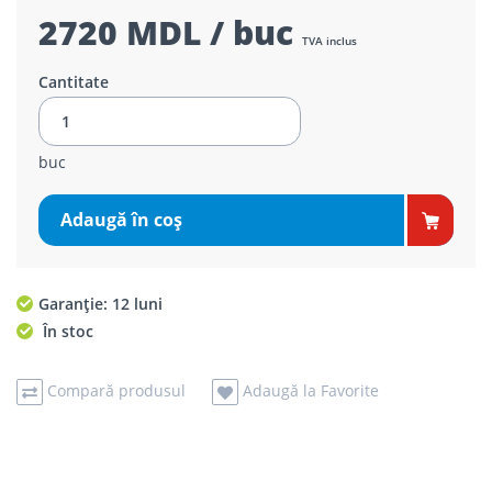
2720 MDL / buc
TVA inclus
Cantitate
buc
Adaugă în coş
Garanție: 12 luni
În stoc
Compară produsul
Adaugă la Favorite