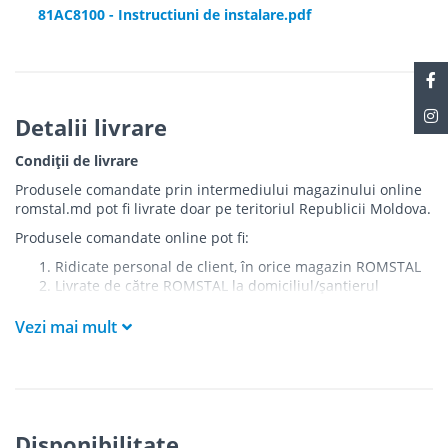
81AC8100 - Instructiuni de instalare.pdf
Detalii livrare
Condiții de livrare
Produsele comandate prin intermediului magazinului online
romstal.md pot fi livrate doar pe teritoriul Republicii Moldova.
Produsele comandate online pot fi:
Ridicate personal de client, în orice magazin ROMSTAL
Livrate de către ROMSTAL la domiciliul/șantierul
clientului în următoarele condiții:
Vezi mai mult
Livrarea produselor se efectuează în cel mai apropiat
punct de acces pentru camionul de marfă față de
adresa de livrare - la intrarea în bloc/curte, la intrarea
pe stradă (în cazul în care există restricții zonale de
acces).
Produsele
NU
sunt ridicate la etaj sau livrate în
Disponibilitate
interiorul imobilului.