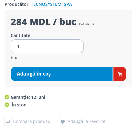
Producător:
TECNOSYSTEMI SPA
284 MDL / buc
TVA inclus
Cantitate
buc
Adaugă în coş
Garanție: 12 luni
În stoc
Compară produsul
Adaugă la Favorite