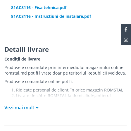
81AC8116 - Fisa tehnica.pdf
81AC8116 - Instructiuni de instalare.pdf
Detalii livrare
Condiții de livrare
Produsele comandate prin intermediului magazinului online
romstal.md pot fi livrate doar pe teritoriul Republicii Moldova.
Produsele comandate online pot fi:
Ridicate personal de client, în orice magazin ROMSTAL
Livrate de către ROMSTAL la domiciliul/șantierul
clientului în următoarele condiții:
Vezi mai mult
Livrarea produselor se efectuează în cel mai apropiat
punct de acces pentru camionul de marfă față de
adresa de livrare - la intrarea în bloc/curte, la intrarea
pe stradă (în cazul în care există restricții zonale de