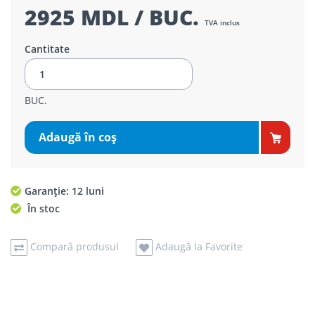
2925 MDL / BUC.
TVA inclus
Cantitate
BUC.
Adaugă în coş
Garanție: 12 luni
În stoc
Compară produsul
Adaugă la Favorite