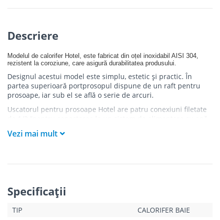
Descriere
Modelul de calorifer Hotel, este fabricat din oțel inoxidabil AISI 304,
rezistent la coroziune, care asigură durabilitatea produsului.
Designul acestui model este simplu, estetic și practic. În
partea superioară portprosopul dispune de un raft pentru
prosoape, iar sub el se află o serie de arcuri.
Uscatorul pentru prosoape Hotel are patru conexiuni filetate
de 1/2 ”pentru conectarea la un sistem de alimentare cu apă
caldă, este echipat cu patru suporturi de fixare, dopuri de 1/2”
Vezi mai mult
și dezaerator manual.
Specificaţii
TIP
CALORIFER BAIE