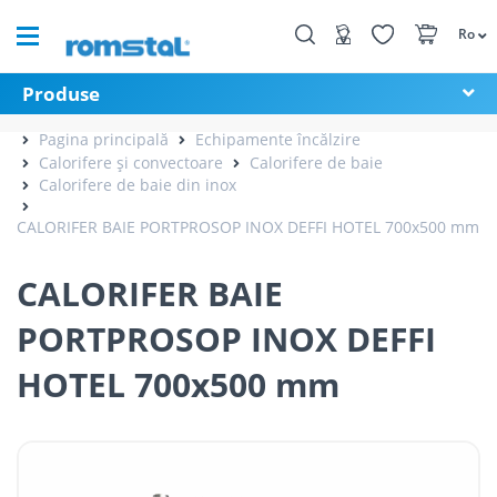
Ro
Produse
Pagina principală
Echipamente încălzire
Calorifere și convectoare
Calorifere de baie
Calorifere de baie din inox
CALORIFER BAIE PORTPROSOP INOX DEFFI HOTEL 700x500 mm
CALORIFER BAIE
PORTPROSOP INOX DEFFI
HOTEL 700x500 mm