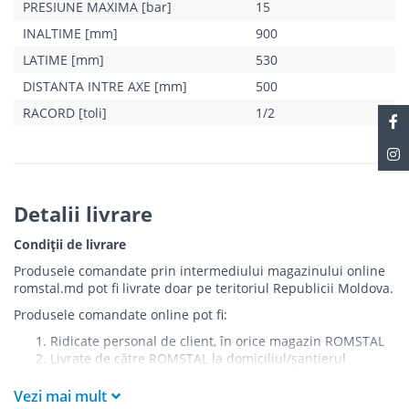
PRESIUNE MAXIMA [bar]
15
INALTIME [mm]
900
LATIME [mm]
530
DISTANTA INTRE AXE [mm]
500
RACORD [toli]
1/2
Detalii livrare
Condiții de livrare
Produsele comandate prin intermediului magazinului online
romstal.md pot fi livrate doar pe teritoriul Republicii Moldova.
Produsele comandate online pot fi:
Ridicate personal de client, în orice magazin ROMSTAL
Livrate de către ROMSTAL la domiciliul/șantierul
clientului în următoarele condiții:
Vezi mai mult
Livrarea produselor se efectuează în cel mai apropiat