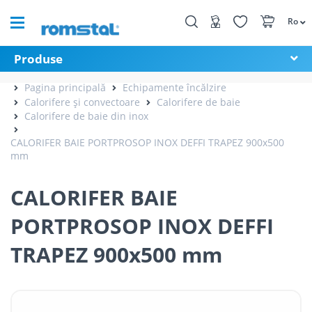
Ro
Produse
Pagina principală
Echipamente încălzire
Calorifere și convectoare
Calorifere de baie
Calorifere de baie din inox
CALORIFER BAIE PORTPROSOP INOX DEFFI TRAPEZ 900x500
mm
CALORIFER BAIE
PORTPROSOP INOX DEFFI
TRAPEZ 900x500 mm