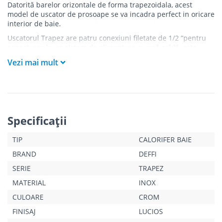
Datorită barelor orizontale de forma trapezoidala, acest
model de uscator de prosoape se va incadra perfect in oricare
interior de baie.
Uscatorul Trapez are patru conexiuni filetate de 1/2 ”pentru
conectarea la un sistem de alimentare cu apă caldă, este
echipat cu patru suporturi de fixare, dopuri de 1/2” și
Vezi mai mult
dezaerator manual.
Specificaţii
TIP
CALORIFER BAIE
BRAND
DEFFI
SERIE
TRAPEZ
MATERIAL
INOX
CULOARE
CROM
FINISAJ
LUCIOS