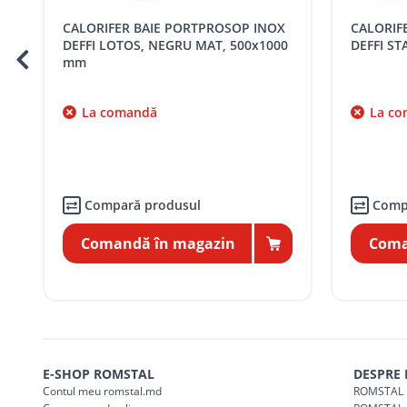
CALORIFER BAIE PORTPROSOP INOX
CALORIFER BAIE PORTPROSOP INOX
SER08409
Taxa transport țară (se calculează pentru 
DEFFI STANDART 800x500 mm
DEFFI H
Taxa transport
Chisinau si suburbii
pentru
5000 lei
(comanda online, coman
La comandă
La co
Taxa transport
Chișinau
, pentru
comenzi 
SER08410
(comanda online, comanda m
Taxa transport
suburbii
pentru
comenzi m
SER08411
(comanda online, comanda m
Compară produsul
Comp
Comandă în magazin
Coma
* Toate prețurile includ TVA
E-SHOP ROMSTAL
DESPRE
Contul meu romstal.md
ROMSTAL 