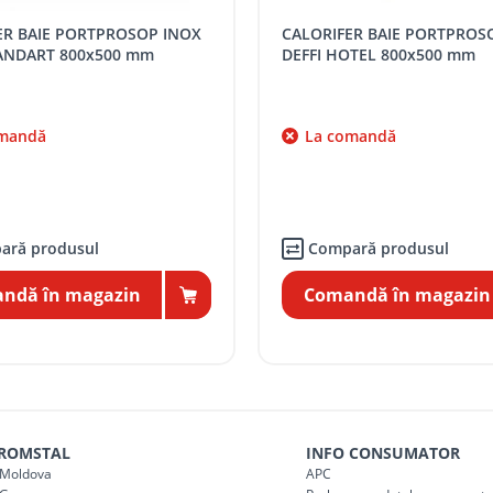
CALORIFER BAIE PORTPROSOP INOX
distanța tur - retur)
5 / km / directie
OTEL 800x500 mm
DEFFI JUNIOR 700x500 mm
comenzi mai mari de
da magazin)
gratis
mandă
În stoc
mai mici de 5000 lei
3604 MDL / BUC.
agazin)
100
ai mici de 5000 lei
agazin)
150
ară produsul
Compară produsul
ndă în magazin
Adaugă în coş
 ROMSTAL
INFO CONSUMATOR
Moldova
APC