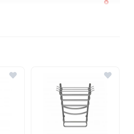
Moldova
, R. Moldova
gheni, R. Moldova
dova
ldova
R.Moldova
in ROMSTAL.
mai apropiat magazin ROMSTAL.