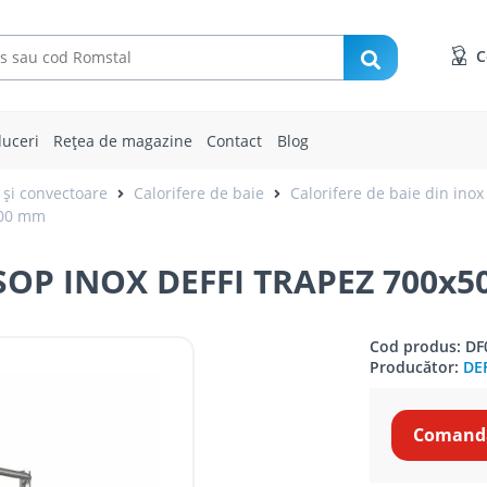
C
uceri
Rețea de magazine
Contact
Blog
 și convectoare
Calorifere de baie
Calorifere de baie din inox
500 mm
OP INOX DEFFI TRAPEZ 700x
Cod produs: DF
Producător:
DEF
Comandă