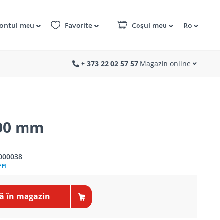
ontul meu
Favorite
Coșul meu
Ro
+ 373 22 02 57 57
Magazin online
500 mm
000038
FI
 în magazin