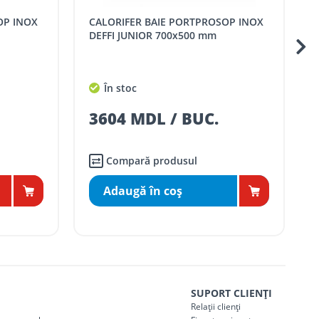
CALORIFER BAIE PORTPROSOP INOX
CALORIFER BAIE POR
DEFFI HOTEL 700x500 mm
În stoc
2925 MDL / BUC.
Compară produsul
Adaugă în coş
SUPORT CLIENȚI
Relații clienți