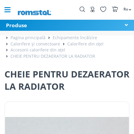
Ro
Produse
Pagina principală
Echipamente încălzire
Calorifere și convectoare
Calorifere din oțel
Accesorii calorifere din oțel
CHEIE PENTRU DEZAERATOR LA RADIATOR
CHEIE PENTRU DEZAERATOR
LA RADIATOR