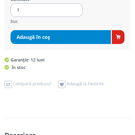
buc
Adaugă în coş
Garanție: 12 luni
În stoc
Compară produsul
Adaugă la Favorite
Descriere