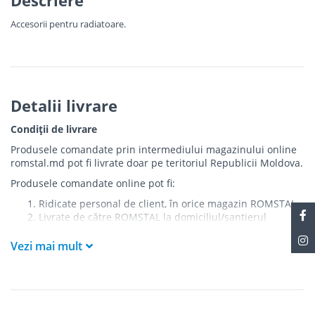
Accesorii pentru radiatoare.
Detalii livrare
Condiții de livrare
Produsele comandate prin intermediului magazinului online
romstal.md pot fi livrate doar pe teritoriul Republicii Moldova.
Produsele comandate online pot fi:
Ridicate personal de client, în orice magazin ROMSTAL
Livrate de către ROMSTAL la domiciliul/șantierul
clientului în următoarele condiții:
Vezi mai mult
Livrarea produselor se efectuează în cel mai apropiat
punct de acces pentru camionul de marfă față de
adresa de livrare - la intrarea în bloc/curte, la intrarea
pe stradă (în cazul în care există restricții zonale de
acces).