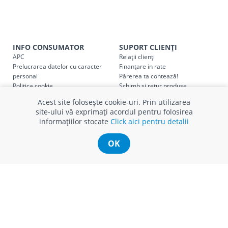
Taxa transport
Chisinau si suburbii
pentru
come
5000 lei
(comanda online, comanda m
INFO CONSUMATOR
SUPORT CLIENȚI
Taxa transport
Chișinau
, pentru
comenzi mai m
APC
Relații clienți
SER08410
(comanda online, comanda magaz
Prelucrarea datelor cu caracter
Finanțare in rate
personal
Părerea ta contează!
Taxa transport
suburbii
pentru
comenzi mai mi
Politica cookie
Schimb și retur produse
SER08411
Certificat Cadou
Intrebări frecvente
(comanda online, comanda magaz
Acest site folosește cookie-uri. Prin utilizarea
Service
site-ului vă exprimați acordul pentru folosirea
Service ECOSOFT
informațiilor stocate
Click aici pentru detalii
Contact
OK
* Toate prețurile includ TVA
© Romstal 2026