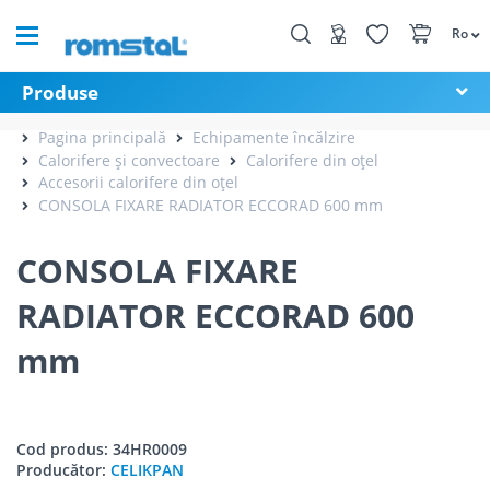
Ro
Produse
Pagina principală
Echipamente încălzire
Calorifere și convectoare
Calorifere din oțel
Accesorii calorifere din oțel
CONSOLA FIXARE RADIATOR ECCORAD 600 mm
CONSOLA FIXARE
RADIATOR ECCORAD 600
mm
Cod produs: 34HR0009
Producător:
CELIKPAN