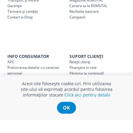
Transport și livrare
Magazine ROMSTAL
Garanție
Cariera ta la ROMSTAL
Termeni și condiții
Cod
Rechizite bancare
Denumire serviciu TRANSPORT
Contact e-Shop
Campanii
SER08409
Taxa transport țară (se calculează pentru distan
Taxa transport
Chisinau si suburbii
pentru
come
5000 lei
(comanda online, comanda m
Taxa transport
Chișinau
, pentru
comenzi mai m
INFO CONSUMATOR
SUPORT CLIENȚI
SER08410
(comanda online, comanda magaz
APC
Relații clienți
Prelucrarea datelor cu caracter
Finanțare in rate
personal
Părerea ta contează!
Taxa transport
suburbii
pentru
comenzi mai mi
SER08411
Politica cookie
Schimb și retur produse
(comanda online, comanda magaz
Acest site folosește cookie-uri. Prin utilizarea
Certificat Cadou
Intrebări frecvente
site-ului vă exprimați acordul pentru folosirea
Service
informațiilor stocate
Click aici pentru detalii
Service ECOSOFT
Contact
OK
* Toate prețurile includ TVA