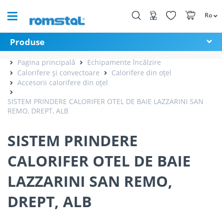
Ro
Produse
Pagina principală
Echipamente încălzire
Calorifere și convectoare
Calorifere din oțel
Accesorii calorifere din oțel
SISTEM PRINDERE CALORIFER OTEL DE BAIE LAZZARINI SAN
REMO, DREPT, ALB
SISTEM PRINDERE
CALORIFER OTEL DE BAIE
LAZZARINI SAN REMO,
DREPT, ALB