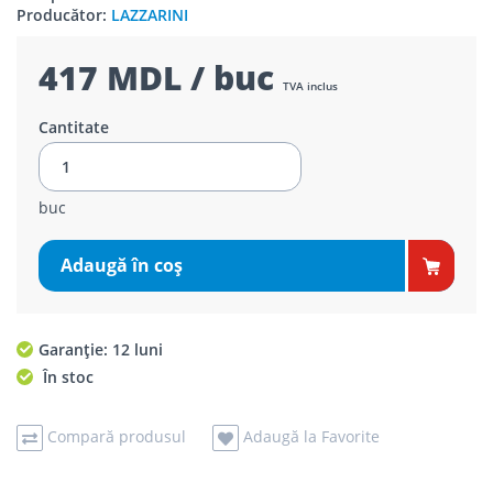
Producător:
LAZZARINI
417 MDL / buc
TVA inclus
Cantitate
buc
Adaugă în coş
Garanție: 12 luni
În stoc
Compară produsul
Adaugă la Favorite