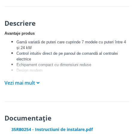
Descriere
Avantaje produs
Gamă variată de puteri care cuprinde 7 modele cu puteri între 4
și 24 kW
Control intuitiv direct de pe panoul de comandă al centralei
electrice
Echipament compact cu dimensiuni reduse
Design modern
Setul pentru conectare externă care cuprinde vană cu 3 căi și
Vezi mai mult
permite prepararea apei calde menajere (opțional)
Modulul EKR (opțional) permite funcționarea centralei electrice
dependent de temperature exterioară
Posibilitatea de a conecta până la 6 centrale electrice în cascadă
cu ajutorul modulului KASK (opțional)
Documentație
Tehnologie
Reglaj de putere: 3 trepte pentru puterile de la 4 - 12 kW, 6 trepte
35RB0254 - Instructiuni de instalare.pdf
pentru puterile de la 15 -24 kW