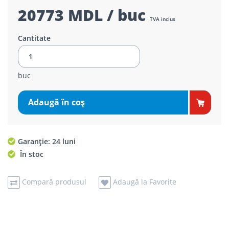
20773 MDL / buc
TVA inclus
Cantitate
buc
Adaugă în coş
Garanție: 24 luni
În stoc
Compară produsul
Adaugă la Favorite