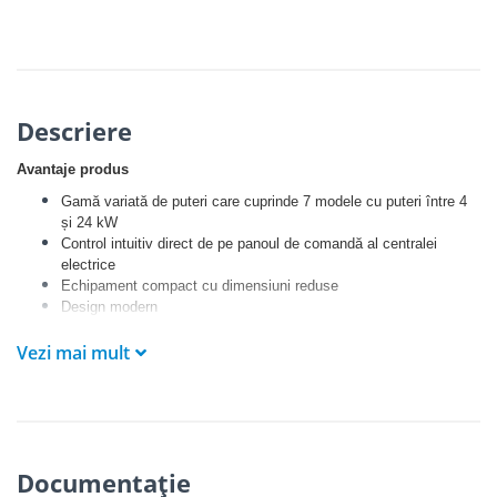
Descriere
Avantaje produs
Gamă variată de puteri care cuprinde 7 modele cu puteri între 4
și 24 kW
Control intuitiv direct de pe panoul de comandă al centralei
electrice
Echipament compact cu dimensiuni reduse
Design modern
Setul pentru conectare externă care cuprinde vană cu 3 căi și
Vezi mai mult
permite prepararea apei calde menajere (opțional)
Modulul EKR (opțional) permite funcționarea centralei electrice
dependent de temperature exterioară
Posibilitatea de a conecta până la 6 centrale electrice în cascadă
cu ajutorul modulului KASK (opțional)
Documentație
Tehnologie