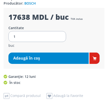
Producător:
BOSCH
17638 MDL / buc
TVA inclus
Cantitate
buc
Adaugă în coş
Garanție: 12 luni
În stoc
Compară produsul
Adaugă la Favorite