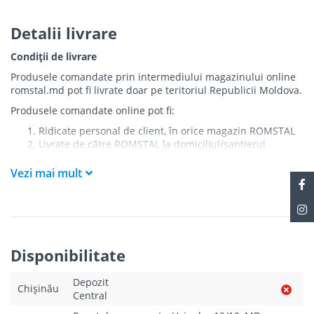
Detalii livrare
Condiții de livrare
Produsele comandate prin intermediului magazinului online
romstal.md pot fi livrate doar pe teritoriul Republicii Moldova.
Produsele comandate online pot fi:
Ridicate personal de client, în orice magazin ROMSTAL
Livrate de către ROMSTAL la domiciliul/șantierul
clientului în următoarele condiții:
Vezi mai mult
Livrarea produselor se efectuează în cel mai apropiat
punct de acces pentru camionul de marfă față de
adresa de livrare - la intrarea în bloc/curte, la intrarea
pe stradă (în cazul în care există restricții zonale de
acces).
Produsele
NU
sunt ridicate la etaj sau livrate în
Disponibilitate
interiorul imobilului.
Livrările se efectuiază cu mașinile ROMSTAL.
Depozit
Paleții, pe care se livrează mărfurile, sunt proprietatea
Chișinău
Central
companiei și nu sunt transferați cumpărătorului.
Curierul va telefona clientul estimativ cu o oră înainte