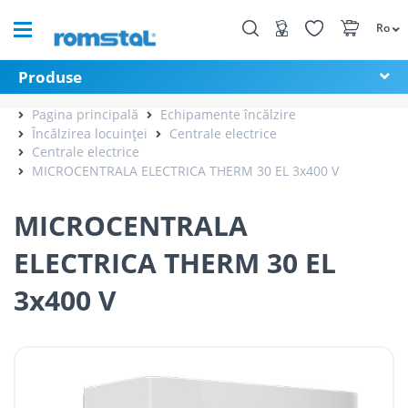
Ro
Produse
Pagina principală
Echipamente încălzire
Încălzirea locuinței
Centrale electrice
Centrale electrice
MICROCENTRALA ELECTRICA THERM 30 EL 3x400 V
MICROCENTRALA
ELECTRICA THERM 30 EL
3x400 V