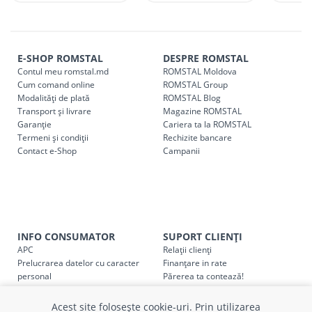
magazin ROMSTAL.
Comenzile pentru celelalte localități și raioane din țară,
indiferent de sumă, pot fi ridicate GRATUIT, săptămânal, din
E-SHOP ROMSTAL
DESPRE ROMSTAL
cel mai apropiat magazin ROMSTAL.
Contul meu romstal.md
ROMSTAL Moldova
Pentru livrarea la adresa indicată de client, sunt în vigoare
Cum comand online
ROMSTAL Group
următoarele tarife:
Modalități de plată
ROMSTAL Blog
Transport și livrare
Magazine ROMSTAL
Garanție
Cariera ta la ROMSTAL
Cod
Denumire serviciu TRANSPORT
Termeni și condiții
Rechizite bancare
Contact e-Shop
Campanii
SER08409
Taxa transport țară (se calculează pentru distan
Taxa transport
Chisinau si suburbii
pentru
come
5000 lei
(comanda online, comanda m
Taxa transport
Chișinau
, pentru
comenzi mai m
SER08410
INFO CONSUMATOR
SUPORT CLIENȚI
(comanda online, comanda magaz
APC
Relații clienți
Prelucrarea datelor cu caracter
Finanțare in rate
Taxa transport
suburbii
pentru
comenzi mai mi
personal
Părerea ta contează!
SER08411
(comanda online, comanda magaz
Politica cookie
Schimb și retur produse
Certificat Cadou
Intrebări frecvente
Acest site folosește cookie-uri. Prin utilizarea