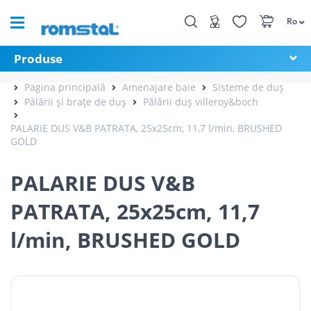
Ro
Produse
Pagina principală
Amenajare baie
Sisteme de duș
Pălării și brațe de duș
Pălării duș villeroy&boch
PALARIE DUS V&B PATRATA, 25x25cm, 11,7 l/min, BRUSHED
GOLD
PALARIE DUS V&B
PATRATA, 25x25cm, 11,7
l/min, BRUSHED GOLD