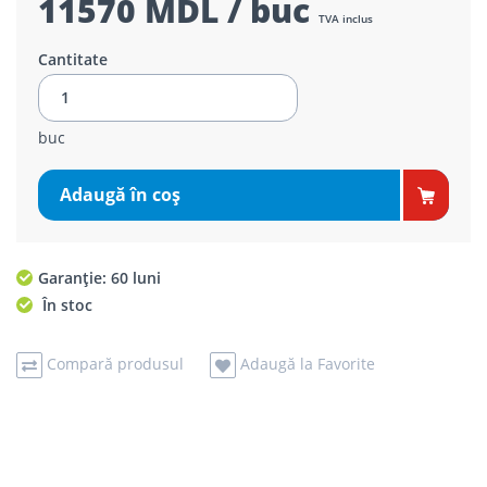
11570 MDL / buc
TVA inclus
Cantitate
buc
Adaugă în coş
Garanție: 60 luni
În stoc
Compară produsul
Adaugă la Favorite