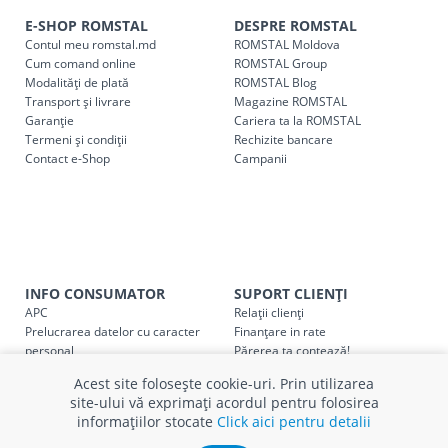
indiferent de sumă, pot fi ridicate GRATUIT, săptămânal, din
E-SHOP ROMSTAL
DESPRE ROMSTAL
cel mai apropiat magazin ROMSTAL.
Contul meu romstal.md
ROMSTAL Moldova
Pentru livrarea la adresa indicată de client, sunt în vigoare
Cum comand online
ROMSTAL Group
următoarele tarife:
Modalități de plată
ROMSTAL Blog
Transport și livrare
Magazine ROMSTAL
Garanție
Cariera ta la ROMSTAL
Cod
Denumire serviciu TRANSPORT
Termeni și condiții
Rechizite bancare
Contact e-Shop
Campanii
SER08409
Taxa transport țară (se calculează pentru distan
Taxa transport
Chisinau si suburbii
pentru
come
5000 lei
(comanda online, comanda m
Taxa transport
Chișinau
, pentru
comenzi mai m
SER08410
(comanda online, comanda magaz
INFO CONSUMATOR
SUPORT CLIENȚI
APC
Relații clienți
Taxa transport
suburbii
pentru
comenzi mai mi
Prelucrarea datelor cu caracter
Finanțare in rate
SER08411
personal
Părerea ta contează!
(comanda online, comanda magaz
Politica cookie
Schimb și retur produse
Acest site folosește cookie-uri. Prin utilizarea
Certificat Cadou
Intrebări frecvente
site-ului vă exprimați acordul pentru folosirea
Service
informațiilor stocate
Click aici pentru detalii
Service ECOSOFT
* Toate prețurile includ TVA
Contact