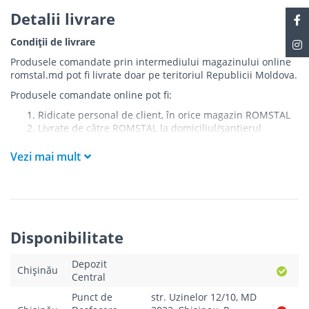
Detalii livrare
Condiții de livrare
Produsele comandate prin intermediului magazinului online
romstal.md pot fi livrate doar pe teritoriul Republicii Moldova.
Produsele comandate online pot fi:
Ridicate personal de client, în orice magazin ROMSTAL
Livrate de către ROMSTAL la domiciliul/șantierul
clientului în următoarele condiții:
Vezi mai mult
Livrarea produselor se efectuează în cel mai apropiat
punct de acces pentru camionul de marfă față de
adresa de livrare - la intrarea în bloc/curte, la intrarea
pe stradă (în cazul în care există restricții zonale de
acces).
Produsele
NU
sunt ridicate la etaj sau livrate în
Disponibilitate
interiorul imobilului.
Livrările se efectuiază cu mașinile ROMSTAL.
Depozit
Paleții, pe care se livrează mărfurile, sunt proprietatea
Chișinău
Central
companiei și nu sunt transferați cumpărătorului.
Curierul va telefona clientul estimativ cu o oră înainte
Punct de
str. Uzinelor 12/10, MD
de a livra comanda sau, în cazul în care clientul nu