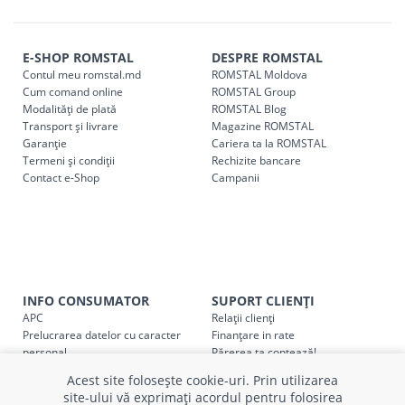
Comenzile pentru celelalte localități și raioane din țară,
indiferent de sumă, pot fi ridicate GRATUIT, săptămânal, din
E-SHOP ROMSTAL
DESPRE ROMSTAL
cel mai apropiat magazin ROMSTAL.
Contul meu romstal.md
ROMSTAL Moldova
Pentru livrarea la adresa indicată de client, sunt în vigoare
Cum comand online
ROMSTAL Group
următoarele tarife:
Modalități de plată
ROMSTAL Blog
Transport și livrare
Magazine ROMSTAL
Garanție
Cariera ta la ROMSTAL
Cod
Denumire serviciu TRANSPORT
Termeni și condiții
Rechizite bancare
Contact e-Shop
Campanii
SER08409
Taxa transport țară (se calculează pentru distan
Taxa transport
Chisinau si suburbii
pentru
come
5000 lei
(comanda online, comanda m
Taxa transport
Chișinau
, pentru
comenzi mai m
SER08410
(comanda online, comanda magaz
INFO CONSUMATOR
SUPORT CLIENȚI
APC
Relații clienți
Taxa transport
suburbii
pentru
comenzi mai mi
Prelucrarea datelor cu caracter
Finanțare in rate
SER08411
personal
Părerea ta contează!
(comanda online, comanda magaz
Politica cookie
Schimb și retur produse
Acest site folosește cookie-uri. Prin utilizarea
Certificat Cadou
Intrebări frecvente
site-ului vă exprimați acordul pentru folosirea
Service