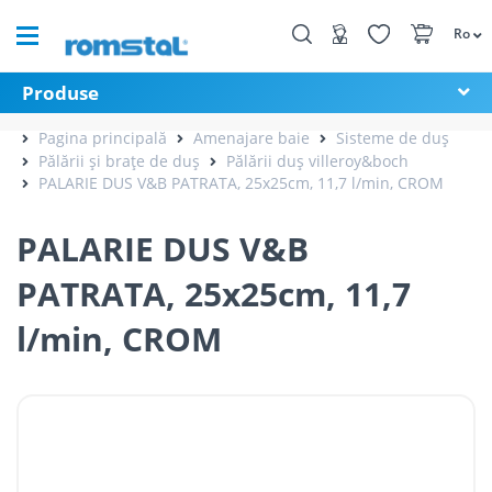
Ro
Produse
Pagina principală
Amenajare baie
Sisteme de duș
Pălării și brațe de duș
Pălării duș villeroy&boch
PALARIE DUS V&B PATRATA, 25x25cm, 11,7 l/min, CROM
PALARIE DUS V&B
PATRATA, 25x25cm, 11,7
l/min, CROM