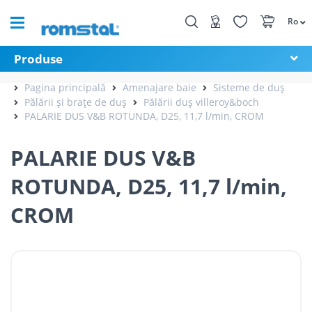
Ro
Produse
Pagina principală
Amenajare baie
Sisteme de duș
Pălării și brațe de duș
Pălării duș villeroy&boch
PALARIE DUS V&B ROTUNDA, D25, 11,7 l/min, CROM
PALARIE DUS V&B
ROTUNDA, D25, 11,7 l/min,
CROM