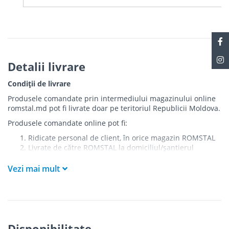
Detalii livrare
Condiții de livrare
Produsele comandate prin intermediului magazinului online
romstal.md pot fi livrate doar pe teritoriul Republicii Moldova.
Produsele comandate online pot fi:
Ridicate personal de client, în orice magazin ROMSTAL
Livrate de către ROMSTAL la domiciliul/șantierul
clientului în următoarele condiții:
Vezi mai mult
Livrarea produselor se efectuează în cel mai apropiat
punct de acces pentru camionul de marfă față de
adresa de livrare - la intrarea în bloc/curte, la intrarea
pe stradă (în cazul în care există restricții zonale de
acces).
Produsele
NU
sunt ridicate la etaj sau livrate în
Disponibilitate